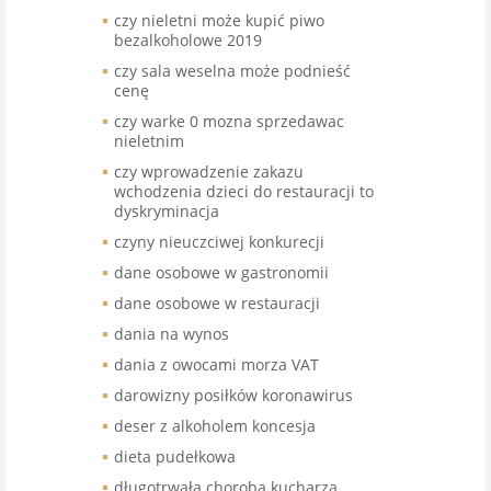
czy nieletni może kupić piwo
bezalkoholowe 2019
czy sala weselna może podnieść
cenę
czy warke 0 mozna sprzedawac
nieletnim
czy wprowadzenie zakazu
wchodzenia dzieci do restauracji to
dyskryminacja
czyny nieuczciwej konkurecji
dane osobowe w gastronomii
dane osobowe w restauracji
dania na wynos
dania z owocami morza VAT
darowizny posiłków koronawirus
deser z alkoholem koncesja
dieta pudełkowa
długotrwała choroba kucharza