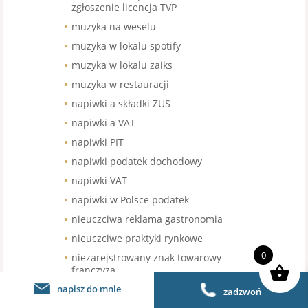
zgłoszenie licencja TVP
muzyka na weselu
muzyka w lokalu spotify
muzyka w lokalu zaiks
muzyka w restauracji
napiwki a składki ZUS
napiwki a VAT
napiwki PIT
napiwki podatek dochodowy
napiwki VAT
napiwki w Polsce podatek
nieuczciwa reklama gastronomia
nieuczciwe praktyki rynkowe
0
niezarejstrowany znak towarowy
franczyza
napisz do mnie
nowe kasy fisklane gastronomia
zadzwoń