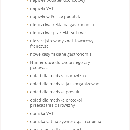
napiwki podatek dochodowy
napiwki VAT
napiwki w Polsce podatek
nieuczciwa reklama gastronomia
nieuczciwe praktyki rynkowe
niezarejstrowany znak towarowy
franczyza
nowe kasy fisklane gastronomia
Numer dowodu osobistego czy
podawać
obiad dla medyka darowizna
obiad dla medyka jak zorganizować
obiad dla medyka podatki
obiad dla medyka protokół
przekazania darowizny
obniżka VAT
obniżka vat na żywność gastronomia
obostrzenia dla restauracji