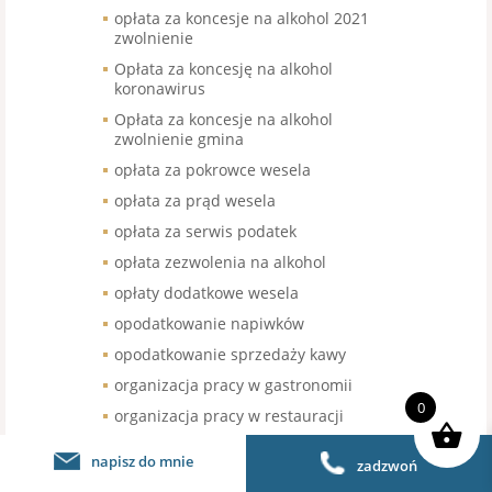
opłata za koncesje na alkohol 2021
zwolnienie
Opłata za koncesję na alkohol
koronawirus
Opłata za koncesje na alkohol
zwolnienie gmina
opłata za pokrowce wesela
opłata za prąd wesela
opłata za serwis podatek
opłata zezwolenia na alkohol
opłaty dodatkowe wesela
opodatkowanie napiwków
opodatkowanie sprzedaży kawy
organizacja pracy w gastronomii
0
organizacja pracy w restauracji
organizacja urodzin stawka VAT
napisz do mnie
zadzwoń
organizacja wesel