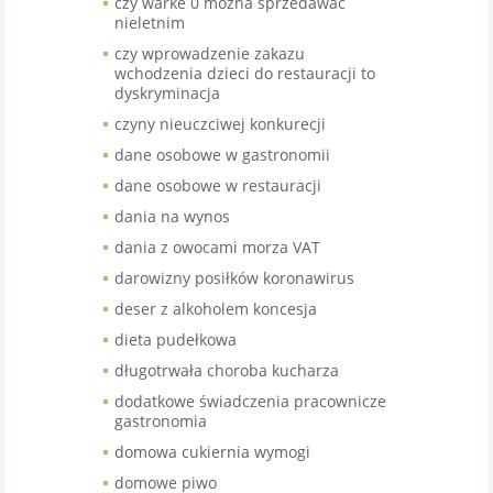
czy warke 0 mozna sprzedawac
nieletnim
czy wprowadzenie zakazu
wchodzenia dzieci do restauracji to
dyskryminacja
czyny nieuczciwej konkurecji
dane osobowe w gastronomii
dane osobowe w restauracji
dania na wynos
dania z owocami morza VAT
darowizny posiłków koronawirus
deser z alkoholem koncesja
dieta pudełkowa
długotrwała choroba kucharza
dodatkowe świadczenia pracownicze
gastronomia
domowa cukiernia wymogi
domowe piwo