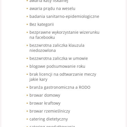
awaria kasy fiskalnej
awaria prądu na weselu
badania sanitarno-epidemiologiczne
Bez kategorii
bezprawne wykorzystanie wizerunku
na facebooku
bezzwrotna zaliczka klauzula
niedozowlona
bezzwrotna zaliczka w umowie
blogowe podsumowanie roku
brak licencji na odtwarzanie meczy
jakie kary
branża gastronomiczna a RODO
browar domowy
browar kraftowy
browar rzemieślniczy
catering dietetyczny
catering opodatkowanie