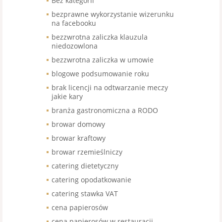
Bez kategorii
bezprawne wykorzystanie wizerunku
na facebooku
bezzwrotna zaliczka klauzula
niedozowlona
bezzwrotna zaliczka w umowie
blogowe podsumowanie roku
brak licencji na odtwarzanie meczy
jakie kary
branża gastronomiczna a RODO
browar domowy
browar kraftowy
browar rzemieślniczy
catering dietetyczny
catering opodatkowanie
catering stawka VAT
cena papierosów
cena papierosów w restauracji