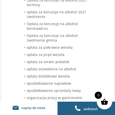
Opłata za koncesje na alkohol 2021
terminy
opłata za koncesje na alkohol 2021
zwolnienie
Opłata za koncesję na alkohol
koronawirus
Opłata za koncesje na alkohol
zwolnienie gmina
opłata za pokrowce wesela
opłata za prąd wesela
opłata za serwis podatek
opłata zezwolenia na alkohol
opłaty dodatkowe wesela
opodatkowanie napiwków
opodatkowanie sprzedaży kawy
0
organizacja pracy w gastronomii
organizacja pracy w restauracji
napisz do mnie
zadzwoń
organizacja urodzin stawka VAT