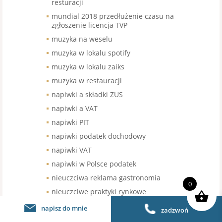
resturacji
mundial 2018 przedłużenie czasu na
zgłoszenie licencja TVP
muzyka na weselu
muzyka w lokalu spotify
muzyka w lokalu zaiks
muzyka w restauracji
napiwki a składki ZUS
napiwki a VAT
napiwki PIT
napiwki podatek dochodowy
napiwki VAT
napiwki w Polsce podatek
nieuczciwa reklama gastronomia
0
nieuczciwe praktyki rynkowe
niezarejstrowany znak towarowy
napisz do mnie
zadzwoń
franczyza