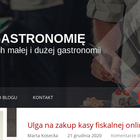
GASTRONOMIĘ
 małej i dużej gastronomii
O BLOGU
KONTAKT
Ulga na zakup kasy fiskalnej onli
Marta Kosecka
21 grudnia 2020
Komentarze (