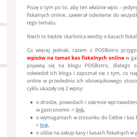
Piszę o tym po to, aby ten właśnie wpis – jed
fiskalnych online, zawierał odesłanie do wszy
tego tematu.
Niech to będzie skarbnica wiedzy o kasach fisk
Co więcej jednak, razem z POSBistro przygo
wpisów na temat kas fiskalnych online
w gas
pojawią się na blogu POSBistro, dlatego s
odwiedził ich bloga i zapoznał się z tym, co n
online w przededniu ich obowiązkowego stoso
cyklu ukazały się 2 wpisy:
o drodze, powodach i zakresie wprowadzen
w gastronomii ->
link
,
o wymaganiach w stosunku do Ciebie i kas f
>
link,
o uldze na zakup kasy i kasach fiskalnych 