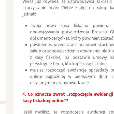
Wiesz już również, że ustawodawca zakreślił
skorzystanie przez Ciebie z ulgi na zakup ka
jednak:
Twoja nowa kasa fiskalna powinna 
obowiązywania potwierdzenia Prezesa G
dokument/certyfikat, który powinien zostać 
powinieneś przedstawić urzędowi skarbow
zakup oraz potwierdzenie dokonania płatności
z kasy fiskalnej na postawie umowy n
przysługuje temu, kto kupił kasę fiskalną,
musisz rozpocząć ewidencję sprzedaży pr
online najpóźniej w pierwszym dniu i
ustalonym przez ustawodawcę.
4. Co oznacza zwrot „rozpoczęcie ewidencj
kasy fiskalnej online”?
Jeżeli myślisz, że rozpoczęcie ewidencji s