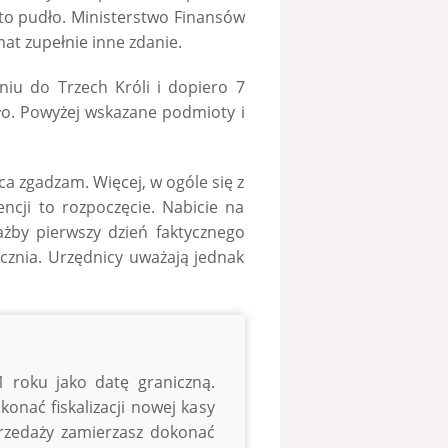
 to pudło. Ministerstwo Finansów
at zupełnie inne zdanie.
aniu do Trzech Króli i dopiero 7
dło. Powyżej wskazane podmioty i
ńca zgadzam. Więcej, w ogóle się z
ncji to rozpoczęcie. Nabicie na
iażby pierwszy dzień faktycznego
ycznia. Urzędnicy uważają jednak
1 roku jako datę graniczną.
onać fiskalizacji nowej kasy
sprzedaży zamierzasz dokonać