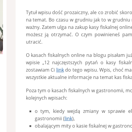
Tytuł wpisu dość prozaiczny, ale co zrobić skoro
na temat. Bo czasu w grudniu jak to w grudniu
ważny. Zatem ulga na zakup kasy fiskalnej online
możesz ją otrzymać. O czym powinieneś pami
utracić.
O kasach fiskalnych online na blogu pisałam ju
wpisie „12 najczęstszych pytań o kasy fiskal
zostawiam Ci
link
do tego wpisu. Wpis, choć ma 
wszystkie aktualne informacje na temat kas fisk
Poza tym o kasach fiskalnych w gastronomii, m
kolejnych wpisach:
o tym, kiedy wejdą zmiany w sprawie ele
gastronomii (
link
),
obalającym mity o kasie fiskalnej w gastrono