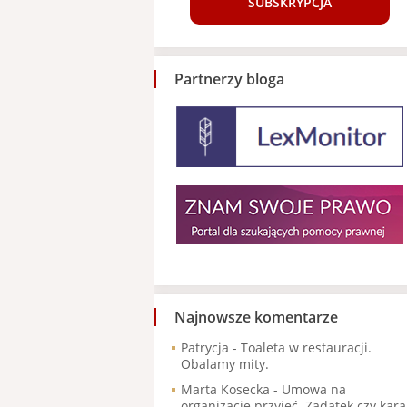
SUBSKRYPCJA
Partnerzy bloga
Najnowsze komentarze
Patrycja
-
Toaleta w restauracji.
Obalamy mity.
Marta Kosecka
-
Umowa na
organizację przyjęć. Zadatek czy kara