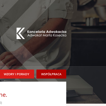
WZORY I PORADY
WSPÓŁPRACA
ne.
0)