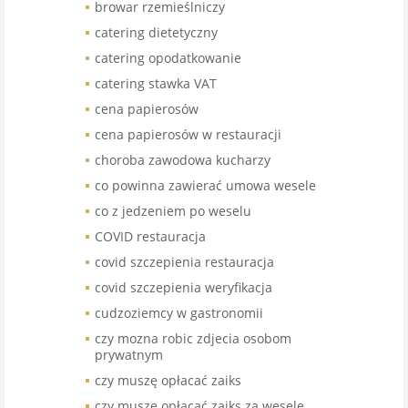
browar rzemieślniczy
catering dietetyczny
catering opodatkowanie
catering stawka VAT
cena papierosów
cena papierosów w restauracji
choroba zawodowa kucharzy
co powinna zawierać umowa wesele
co z jedzeniem po weselu
COVID restauracja
covid szczepienia restauracja
covid szczepienia weryfikacja
cudzoziemcy w gastronomii
czy mozna robic zdjecia osobom
prywatnym
czy muszę opłacać zaiks
czy muszę opłacać zaiks za wesele