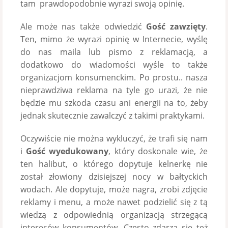
tam prawdopodobnie wyrazi swoją opinię.
Ale może nas także odwiedzić
Gość zawzięty
.
Ten, mimo że wyrazi opinię w Internecie, wyślę
do nas maila lub pismo z reklamacją, a
dodatkowo do wiadomości wyśle to także
organizacjom konsumenckim. Po prostu.. nasza
nieprawdziwa reklama na tyle go urazi, że nie
będzie mu szkoda czasu ani energii na to, żeby
jednak skutecznie zawalczyć z takimi praktykami.
Oczywiście nie można wykluczyć, że trafi się nam
i
Gość wyedukowany
, który doskonale wie, że
ten halibut, o którego dopytuje kelnerkę nie
został złowiony dzisiejszej nocy w bałtyckich
wodach. Ale dopytuje, może nagra, zrobi zdjęcie
reklamy i menu, a może nawet podzielić się z tą
wiedzą z odpowiednią organizacją strzegącą
interesów konsumentów. Często zdarza się też