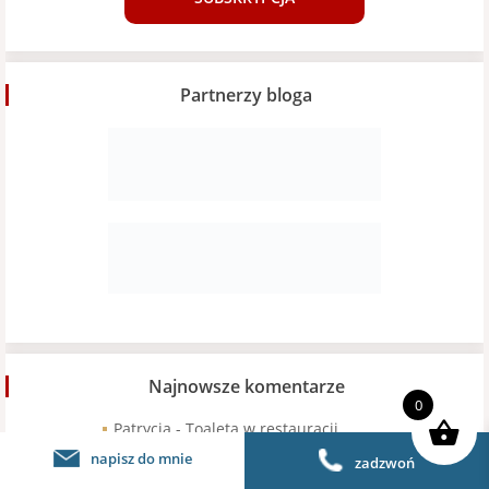
Partnerzy bloga
Najnowsze komentarze
0
Patrycja
-
Toaleta w restauracji.
Obalamy mity.
napisz do mnie
zadzwoń
Marta Kosecka
-
Umowa na