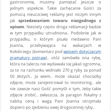
gastronomię, musimy pamiętać jeszcze o
jednym aspekcie. Takie zachęcanie Gości za
pomocą nieuczciwej reklamy jest niczym innym
jak
sprzedawaniem towaru niezgodnego z
opisem
. Niestety często droga reklamacji będzie
w tym przypadku utrudniona.. Podobnie jak w
przypadku, o którym pisała niedawno Pani
Joanna, przebywająca na wakacjach w
Kołobrzegu (komentarz pod
wpisem dotyczącym
gramatury potraw
).. otóż zamówiła ona rybę,
która na talerzu nie wydawała się jakaś ogromna,
za to na rachunku widniało 270 g ryby za ponad
50 złotych.. Ja wiem.. może okazać chociażby
zdjęcie, może zarejestrował to monitoring.. ale
nie zawsze nasz Gość pomyśli o tym, żeby takie
zdjęcie zrobić.. zwłaszcza, że paragon fiskalny z
nabitą ceną i wagą Pani Joanna otrzymała
dopiero po zjedzeniu owej drogocennej ryby..