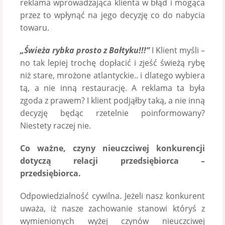
reklama wprowadzająca klienta w błąd i mogąca
przez to wpłynąć na jego decyzję co do nabycia
towaru.
„Świeża rybka prosto z Bałtyku!!!”
I Klient myśli –
no tak lepiej trochę dopłacić i zjeść świeżą rybę
niż stare, mrożone atlantyckie.. i dlatego wybiera
tą, a nie inną restaurację. A reklama ta była
zgoda z prawem? I klient podjąłby taką, a nie inną
decyzję będąc rzetelnie poinformowany?
Niestety raczej nie.
Co ważne, czyny nieuczciwej konkurencji
dotyczą relacji przedsiębiorca –
przedsiębiorca.
Odpowiedzialność cywilna. Jeżeli nasz konkurent
uważa, iż nasze zachowanie stanowi któryś z
wymienionych wyżej czynów nieuczciwej