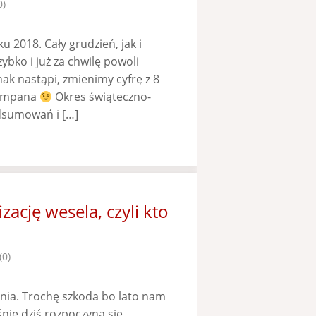
0)
 2018. Cały grudzień, jak i
ybko i już za chwilę powoli
k nastąpi, zmienimy cyfrę z 8
zampana
Okres świąteczno-
dsumowań i […]
ację wesela, czyli kto
(0)
nia. Trochę szkoda bo lato nam
śnie dziś rozpoczyna się