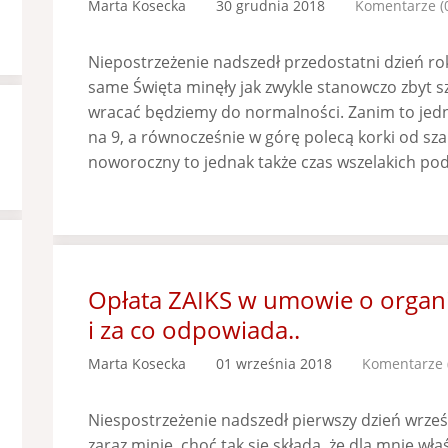
Marta Kosecka
30 grudnia 2018
Komentarze (
Niepostrzeżenie nadszedł przedostatni dzień roku
same Święta minęły jak zwykle stanowczo zbyt sz
wracać będziemy do normalności. Zanim to jedna
na 9, a równocześnie w górę polecą korki od s
noworoczny to jednak także czas wszelakich po
Opłata ZAIKS w umowie o organiz
i za co odpowiada..
Marta Kosecka
01 września 2018
Komentarze 
Niespostrzeżenie nadszedł pierwszy dzień wrześ
zaraz minie, choć tak się składa, że dla mnie wła