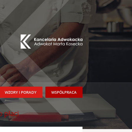
WZORY I PORADY
WSPÓŁPRACA
 płaci