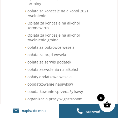
terminy
opłata za koncesje na alkohol 2021
zwolnienie
Opłata za koncesję na alkohol
koronawirus
Opłata za koncesje na alkohol
zwolnienie gmina
opłata za pokrowce wesela
opłata za prąd wesela
opłata za serwis podatek
opłata zezwolenia na alkohol
opłaty dodatkowe wesela
opodatkowanie napiwków
opodatkowanie sprzedaży kawy
0
organizacja pracy w gastronomii
organizacja pracy w restauracji
napisz do mnie
zadzwoń
organizacja urodzin stawka VAT