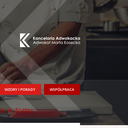
WZORY I PORADY
WSPÓŁPRACA
nię w domu