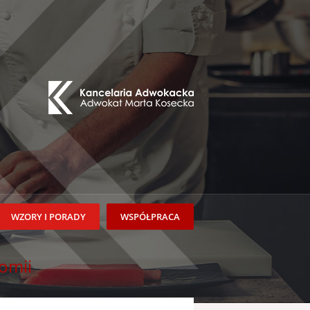
WZORY I PORADY
WSPÓŁPRACA
omii