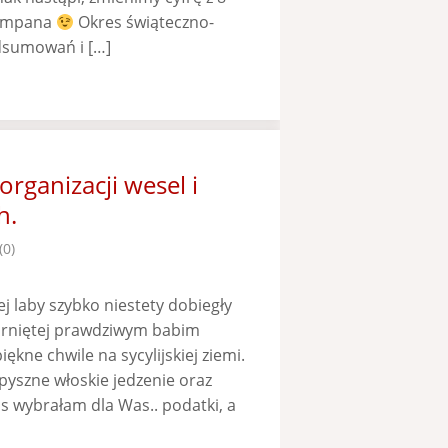
zampana
Okres świąteczno-
dsumowań i […]
ganizacji wesel i
h.
(0)
j laby szybko niestety dobiegły
arniętej prawdziwym babim
ękne chwile na sycylijskiej ziemi.
pyszne włoskie jedzenie oraz
s wybrałam dla Was.. podatki, a