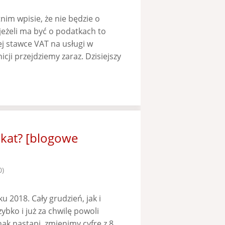
nim wpisie, że nie będzie o
jeżeli ma być o podatkach to
j stawce VAT na usługi w
cji przejdziemy zaraz. Dzisiejszy
okat? [blogowe
0)
 2018. Cały grudzień, jak i
ybko i już za chwilę powoli
k nastąpi, zmienimy cyfrę z 8