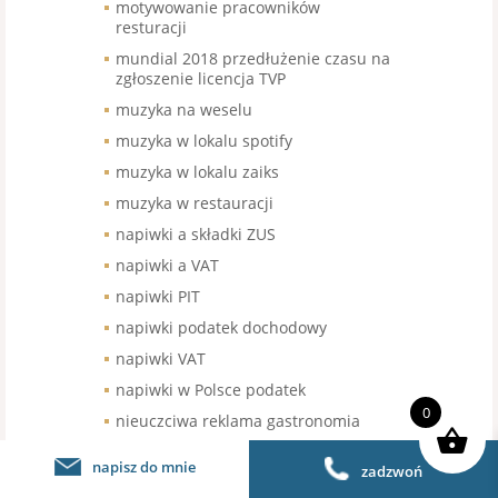
motywowanie pracowników
resturacji
mundial 2018 przedłużenie czasu na
zgłoszenie licencja TVP
muzyka na weselu
muzyka w lokalu spotify
muzyka w lokalu zaiks
muzyka w restauracji
napiwki a składki ZUS
napiwki a VAT
napiwki PIT
napiwki podatek dochodowy
napiwki VAT
napiwki w Polsce podatek
0
nieuczciwa reklama gastronomia
nieuczciwe praktyki rynkowe
napisz do mnie
zadzwoń
niezarejstrowany znak towarowy