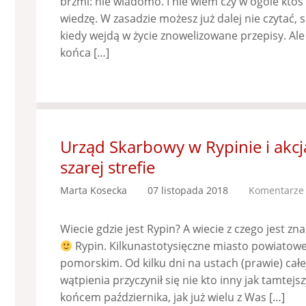
brzmi: nie wiadomo. I nie wiem czy w ogóle kto
wiedzę. W zasadzie możesz już dalej nie czytać, 
kiedy wejdą w życie znowelizowane przepisy. Al
końca […]
Urząd Skarbowy w Rypinie i akc
szarej strefie
Marta Kosecka
07 listopada 2018
Komentarze 
Wiecie gdzie jest Rypin? A wiecie z czego jest z
Rypin. Kilkunastotysięczne miasto powiatow
pomorskim. Od kilku dni na ustach (prawie) całej 
wątpienia przyczynił się nie kto inny jak tamtej
końcem października, jak już wielu z Was […]