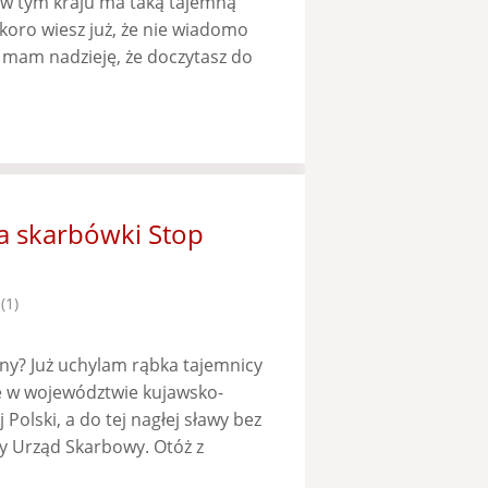
ś w tym kraju ma taką tajemną
skoro wiesz już, że nie wiadomo
e mam nadzieję, że doczytasz do
ja skarbówki Stop
(1)
nany? Już uchylam rąbka tajemnicy
e w województwie kujawsko-
Polski, a do tej nagłej sławy bez
szy Urząd Skarbowy. Otóż z