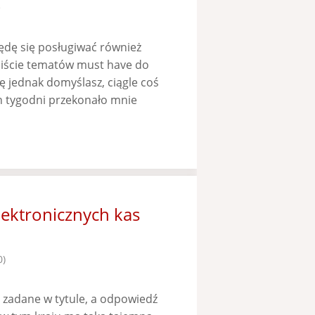
e
ędę się posługiwać również
 liście tematów must have do
ę jednak domyślasz, ciągle coś
ch tygodni przekonało mnie
]
lektronicznych kas
0)
 zadane w tytule, a odpowiedź