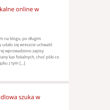
skalne online w
łam na blogu, po długim
 udało się wreszcie uchwalić
órej wprowadzono zapisy
any kas fiskalnych, choć póki co
iązku z tym […]
ndlowa szuka w