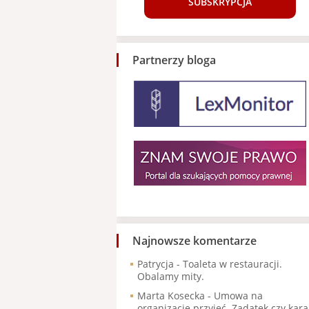
SUBSKRYPCJA
Partnerzy bloga
Najnowsze komentarze
Patrycja
-
Toaleta w restauracji.
Obalamy mity.
Marta Kosecka
-
Umowa na
organizację przyjęć. Zadatek czy kara