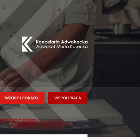
WZORY I PORADY
WSPÓŁPRACA
astronomia