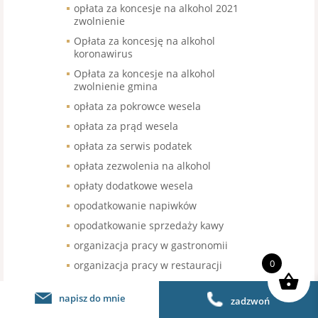
opłata za koncesje na alkohol 2021
zwolnienie
Opłata za koncesję na alkohol
koronawirus
Opłata za koncesje na alkohol
zwolnienie gmina
opłata za pokrowce wesela
opłata za prąd wesela
opłata za serwis podatek
opłata zezwolenia na alkohol
opłaty dodatkowe wesela
opodatkowanie napiwków
opodatkowanie sprzedaży kawy
organizacja pracy w gastronomii
0
organizacja pracy w restauracji
organizacja urodzin stawka VAT
napisz do mnie
zadzwoń
organizacja wesel