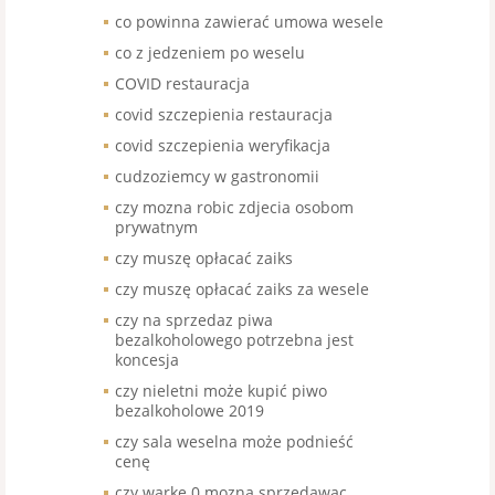
co powinna zawierać umowa wesele
co z jedzeniem po weselu
COVID restauracja
covid szczepienia restauracja
covid szczepienia weryfikacja
cudzoziemcy w gastronomii
czy mozna robic zdjecia osobom
prywatnym
czy muszę opłacać zaiks
czy muszę opłacać zaiks za wesele
czy na sprzedaz piwa
bezalkoholowego potrzebna jest
koncesja
czy nieletni może kupić piwo
bezalkoholowe 2019
czy sala weselna może podnieść
cenę
czy warke 0 mozna sprzedawac