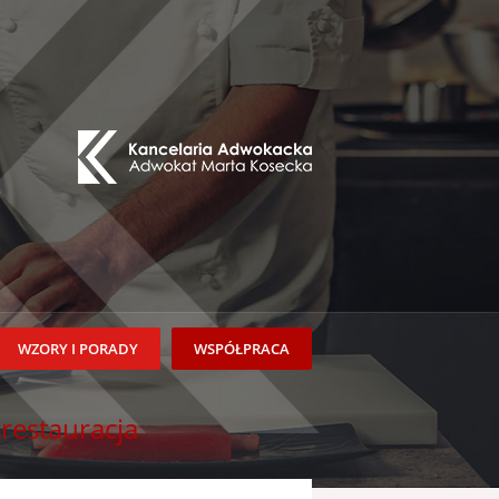
WZORY I PORADY
WSPÓŁPRACA
restauracja