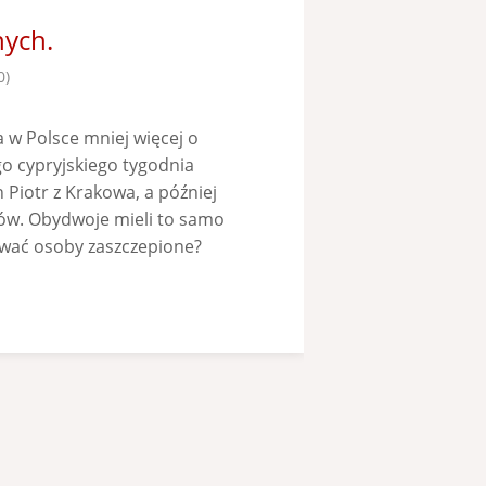
nych.
0)
 w Polsce mniej więcej o
o cypryjskiego tygodnia
 Piotr z Krakowa, a później
ków. Obydwoje mieli to samo
ować osoby zaszczepione?