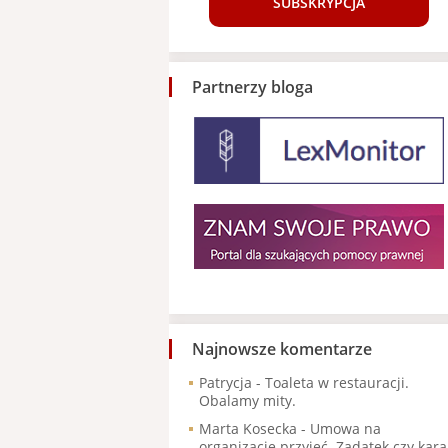
SUBSKRYPCJA
Partnerzy bloga
Najnowsze komentarze
Patrycja
-
Toaleta w restauracji.
Obalamy mity.
Marta Kosecka
-
Umowa na
organizację przyjęć. Zadatek czy kara