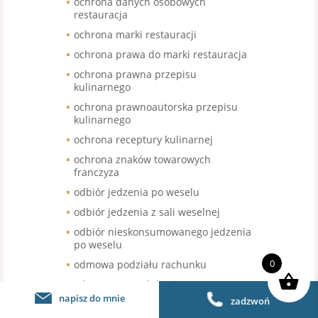
ochrona danych osobowych
restauracja
ochrona marki restauracji
ochrona prawa do marki restauracja
ochrona prawna przepisu
kulinarnego
ochrona prawnoautorska przepisu
kulinarnego
ochrona receptury kulinarnej
ochrona znaków towarowych
franczyza
odbiór jedzenia po weselu
odbiór jedzenia z sali weselnej
odbiór nieskonsumowanego jedzenia
po weselu
0
odmowa podziału rachunku
odmowa sprzedaży piwa
bezalkoholowego
napisz do mnie
zadzwoń
odroczenie terminu wymiany kasy