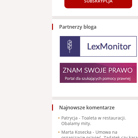
SUBSKRYPCJA
Partnerzy bloga
Najnowsze komentarze
Patrycja
-
Toaleta w restauracji.
Obalamy mity.
Marta Kosecka
-
Umowa na
organizację przyjęć. Zadatek czy kara