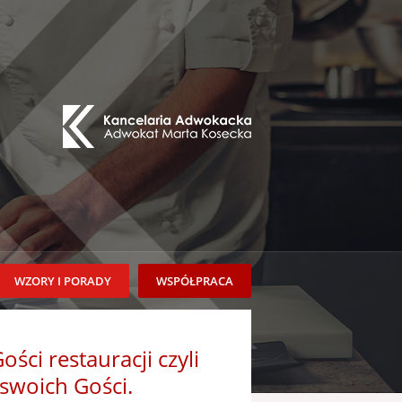
WZORY I PORADY
WSPÓŁPRACA
ci restauracji czyli
swoich Gości.