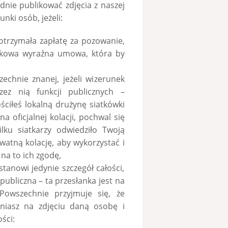
nie publikować zdjęcia z naszej
nki osób, jeżeli:
otrzymała zapłatę za pozowanie,
tkowa wyraźna umowa, która by
chnie znanej, jeżeli wizerunek
zez nią funkcji publicznych –
ściłeś lokalną drużynę siatkówki
a oficjalnej kolacji, pochwal się
ilku siatkarzy odwiedziło Twoją
watną kolację, aby wykorzystać i
na to ich zgodę,
anowi jedynie szczegół całości,
publiczna – ta przesłanka jest na
Powszechnie przyjmuje się, że
aniasz na zdjęciu daną osobę i
ści: