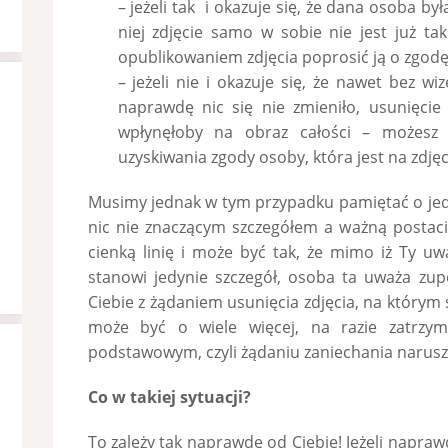
– jeżeli tak i okazuje się, że dana osoba by
niej zdjęcie samo w sobie nie jest już ta
opublikowaniem zdjęcia poprosić ją o zgodę 
– jeżeli nie i okazuje się, że nawet bez wi
naprawdę nic się nie zmieniło, usunięci
wpłynęłoby na obraz całości – możesz 
uzyskiwania zgody osoby, która jest na zdję
Musimy jednak w tym przypadku pamiętać o je
nic nie znaczącym szczegółem a ważną postaci
cienką linię i może być tak, że mimo iż Ty u
stanowi jedynie szczegół, osoba ta uważa zup
Ciebie z żądaniem usunięcia zdjęcia, na którym 
może być o wiele więcej, na razie zatrzym
podstawowym, czyli żądaniu zaniechania narusz
Co w takiej sytuacji?
To zależy tak naprawdę od Ciebie! Jeżeli napraw