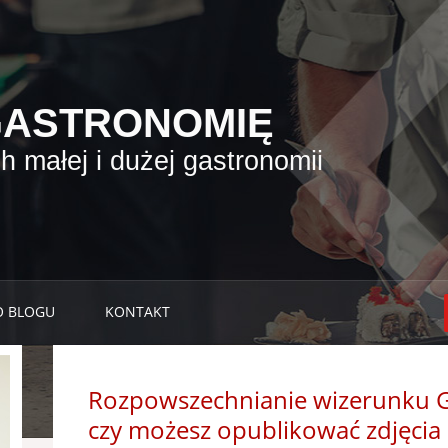
GASTRONOMIĘ
 małej i dużej gastronomii
O BLOGU
KONTAKT
Rozpowszechnianie wizerunku Goś
czy możesz opublikować zdjęcia 