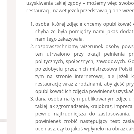
uzyskiwania takiej zgody – możemy więc swobod
restauracji, nawet jeżeli przedstawiają one wizeru
osoba, której zdjęcie chcemy opublikować 
chyba że była pomiędzy nami jakaś doda
nam tego zakazywała,
rozpowszechniamy wizerunek osoby powsze
ten utrwalono przy okazji pełnienia pr
politycznych, społecznych, zawodowych. Go
po zdobyciu przez nich mistrzostwa Polski n
tym na stronie internetowej, ale jeżeli k
restaurację wraz z rodzinami, aby zjeść pry
opublikować ich zdjęcia powinieneś uzyskać 
dana osoba na tym publikowanym zdjęciu st
takiej jak zgromadzenie, krajobraz, impreza 
pewno najtrudniejsza do zastosowania. 
powinieneś zrobić następujący test: zasł
oceniasz, czy to jakoś wpłynęło na obraz cało