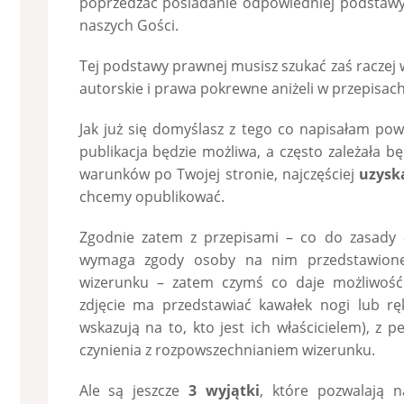
poprzedzać posiadanie odpowiedniej podstawy
naszych Gości.
Tej podstawy prawnej musisz szukać zaś raczej
autorskie i prawa pokrewne aniżeli w przepisa
Jak już się domyślasz z tego co napisałam powy
publikacja będzie możliwa, a często zależała 
warunków po Twojej stronie, najczęściej
uzysk
chcemy opublikować.
Zgodnie zatem z przepisami – co do zasady 
wymaga zgody osoby na nim przedstawione
wizerunku – zatem czymś co daje możliwość r
zdjęcie ma przedstawiać kawałek nogi lub rę
wskazują na to, kto jest ich właścicielem), 
czynienia z rozpowszechnianiem wizerunku.
Ale są jeszcze
3 wyjątki
, które pozwalają 