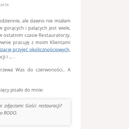
tarze
odziennie, ale dawno nie miałam
 gorących i palących jest wiele,
w ostatnim czasie Restauratorzy.
sywnie pracuję z moim Klientami
ację przyjęć okolicznościowych
,
i i … .
grzewa Was do czerwoności.. A
sięcy pisało do mnie:
 zdjęciami Gości restauracji?
ego RODO.