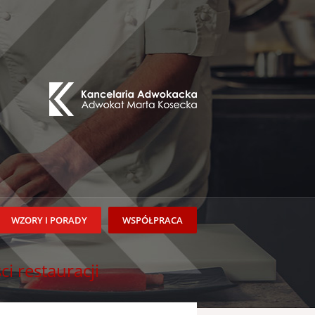
WZORY I PORADY
WSPÓŁPRACA
i restauracji