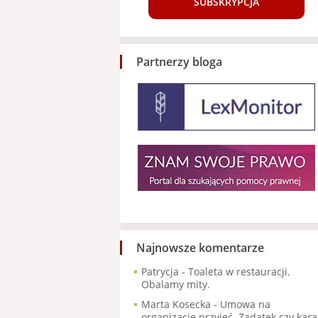
SUBSKRYPCJA
Partnerzy bloga
Najnowsze komentarze
Patrycja
-
Toaleta w restauracji.
Obalamy mity.
Marta Kosecka
-
Umowa na
organizację przyjęć. Zadatek czy kara