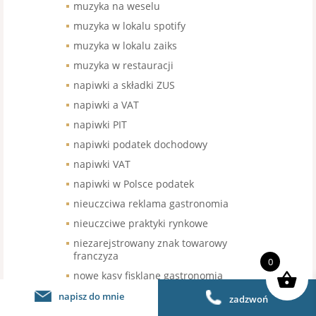
muzyka na weselu
muzyka w lokalu spotify
muzyka w lokalu zaiks
muzyka w restauracji
napiwki a składki ZUS
napiwki a VAT
napiwki PIT
napiwki podatek dochodowy
napiwki VAT
napiwki w Polsce podatek
nieuczciwa reklama gastronomia
nieuczciwe praktyki rynkowe
niezarejstrowany znak towarowy
franczyza
0
nowe kasy fisklane gastronomia
Numer dowodu osobistego czy
napisz do mnie
zadzwoń
podawać