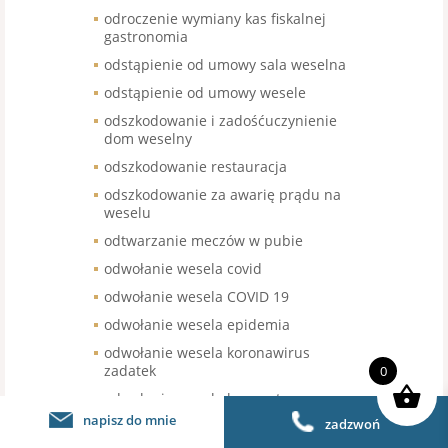
odroczenie wymiany kas fiskalnej
gastronomia
odstąpienie od umowy sala weselna
odstąpienie od umowy wesele
odszkodowanie i zadośćuczynienie
dom weselny
odszkodowanie restauracja
odszkodowanie za awarię prądu na
weselu
odtwarzanie meczów w pubie
odwołanie wesela covid
odwołanie wesela COVID 19
odwołanie wesela epidemia
odwołanie wesela koronawirus
zadatek
0
odwołanie wesela kwarantanna
napisz do mnie
zadzwoń
oglądanie meczów w miejscu pracy