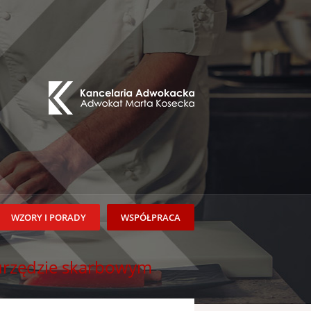
WZORY I PORADY
WSPÓŁPRACA
 urzędzie skarbowym