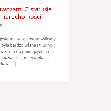
awdzam! O statusie
 nieruchomości.
0)
i jesienną aurą postanowiliśmy
była bardzo udana i trudno
 powrotem do panujących u nas
iedziałek rano.. zrobiło się
ekawi […]