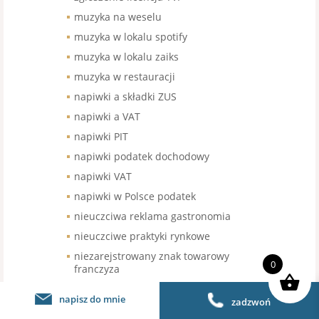
muzyka na weselu
muzyka w lokalu spotify
muzyka w lokalu zaiks
muzyka w restauracji
napiwki a składki ZUS
napiwki a VAT
napiwki PIT
napiwki podatek dochodowy
napiwki VAT
napiwki w Polsce podatek
nieuczciwa reklama gastronomia
nieuczciwe praktyki rynkowe
niezarejstrowany znak towarowy
0
franczyza
nowe kasy fisklane gastronomia
napisz do mnie
zadzwoń
Numer dowodu osobistego czy