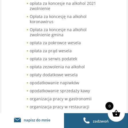
opłata za koncesje na alkohol 2021
zwolnienie
Opłata za koncesję na alkohol
koronawirus
Opłata za koncesje na alkohol
zwolnienie gmina
opłata za pokrowce wesela
opłata za prąd wesela
opłata za serwis podatek
opłata zezwolenia na alkohol
opłaty dodatkowe wesela
opodatkowanie napiwków
opodatkowanie sprzedaży kawy
organizacja pracy w gastronomii
0
organizacja pracy w restauracji
organizacja urodzin stawka VAT
napisz do mnie
zadzwoń
organizacja wesel