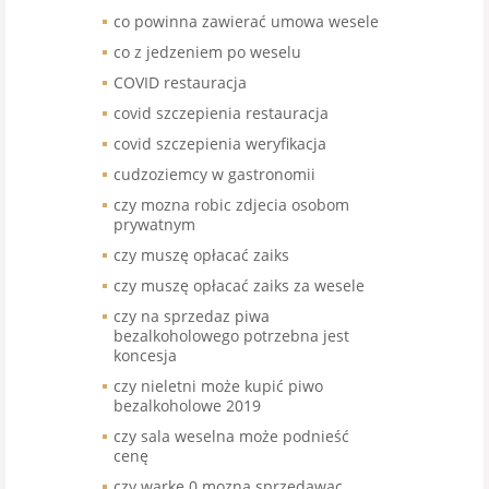
co powinna zawierać umowa wesele
co z jedzeniem po weselu
COVID restauracja
covid szczepienia restauracja
covid szczepienia weryfikacja
cudzoziemcy w gastronomii
czy mozna robic zdjecia osobom
prywatnym
czy muszę opłacać zaiks
czy muszę opłacać zaiks za wesele
czy na sprzedaz piwa
bezalkoholowego potrzebna jest
koncesja
czy nieletni może kupić piwo
bezalkoholowe 2019
czy sala weselna może podnieść
cenę
czy warke 0 mozna sprzedawac