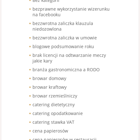
Bez kategorii
bezprawne wykorzystanie wizerunku
na facebooku
bezzwrotna zaliczka klauzula
niedozowlona
bezzwrotna zaliczka w umowie
blogowe podsumowanie roku
brak licencji na odtwarzanie meczy
jakie kary
branża gastronomiczna a RODO
browar domowy
browar kraftowy
browar rzemieślniczy
catering dietetyczny
catering opodatkowanie
catering stawka VAT
cena papierosów
cena papierosów w restauracji