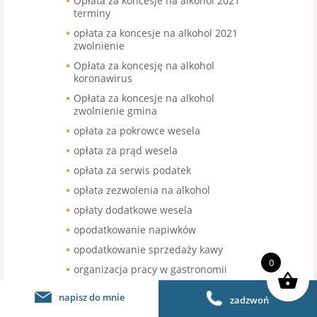
Opłata za koncesje na alkohol 2021
terminy
opłata za koncesje na alkohol 2021
zwolnienie
Opłata za koncesję na alkohol
koronawirus
Opłata za koncesje na alkohol
zwolnienie gmina
opłata za pokrowce wesela
opłata za prąd wesela
opłata za serwis podatek
opłata zezwolenia na alkohol
opłaty dodatkowe wesela
opodatkowanie napiwków
opodatkowanie sprzedaży kawy
0
organizacja pracy w gastronomii
organizacja pracy w restauracji
napisz do mnie
zadzwoń
organizacja urodzin stawka VAT