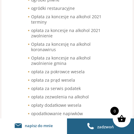
ogródki restauracyjne
Opłata za koncesje na alkohol 2021
terminy
opłata za koncesje na alkohol 2021
zwolnienie
Opłata za koncesję na alkohol
koronawirus
Opłata za koncesje na alkohol
zwolnienie gmina
opłata za pokrowce wesela
opłata za prąd wesela
opłata za serwis podatek
opłata zezwolenia na alkohol
opłaty dodatkowe wesela
0
opodatkowanie napiwków
opodatkowanie sprzedaży kawy
napisz do mnie
zadzwoń
organizacja pracy w gastronomii