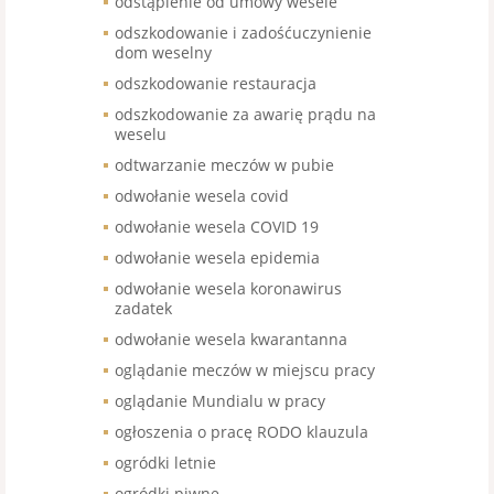
odstąpienie od umowy wesele
odszkodowanie i zadośćuczynienie
dom weselny
odszkodowanie restauracja
odszkodowanie za awarię prądu na
weselu
odtwarzanie meczów w pubie
odwołanie wesela covid
odwołanie wesela COVID 19
odwołanie wesela epidemia
odwołanie wesela koronawirus
zadatek
odwołanie wesela kwarantanna
oglądanie meczów w miejscu pracy
oglądanie Mundialu w pracy
ogłoszenia o pracę RODO klauzula
ogródki letnie
ogródki piwne