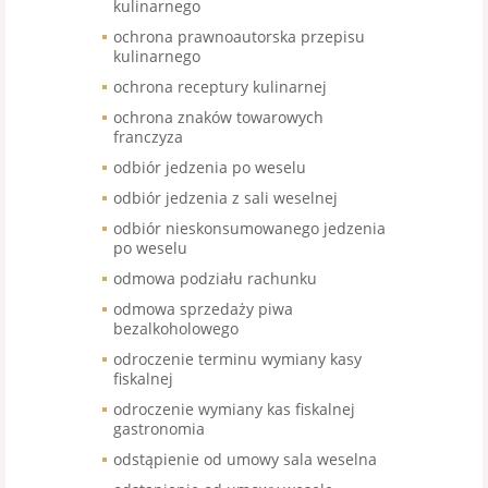
kulinarnego
ochrona prawnoautorska przepisu
kulinarnego
ochrona receptury kulinarnej
ochrona znaków towarowych
franczyza
odbiór jedzenia po weselu
odbiór jedzenia z sali weselnej
odbiór nieskonsumowanego jedzenia
po weselu
odmowa podziału rachunku
odmowa sprzedaży piwa
bezalkoholowego
odroczenie terminu wymiany kasy
fiskalnej
odroczenie wymiany kas fiskalnej
gastronomia
odstąpienie od umowy sala weselna