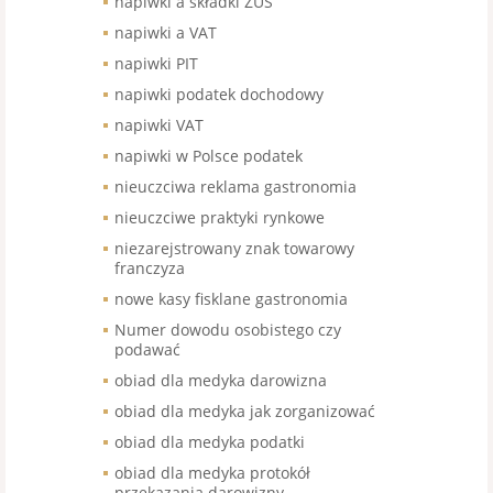
napiwki a składki ZUS
napiwki a VAT
napiwki PIT
napiwki podatek dochodowy
napiwki VAT
napiwki w Polsce podatek
nieuczciwa reklama gastronomia
nieuczciwe praktyki rynkowe
niezarejstrowany znak towarowy
franczyza
nowe kasy fisklane gastronomia
Numer dowodu osobistego czy
podawać
obiad dla medyka darowizna
obiad dla medyka jak zorganizować
obiad dla medyka podatki
obiad dla medyka protokół
przekazania darowizny