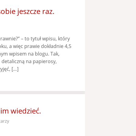
bie jeszcze raz.
wnie?” – to tytuł wpisu, który
oku, a więc prawie dokładnie 4,5
anym wpisem na blogu. Tak,
detaliczną na papierosy,
yjęć, […]
im wiedzieć.
arzy