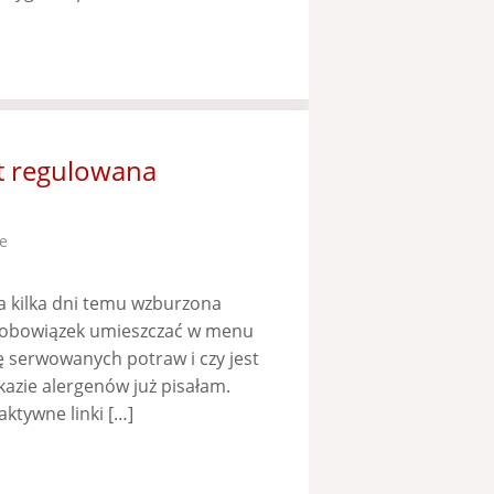
]
t regulowana
e
a kilka dni temu wzburzona
ą obowiązek umieszczać w menu
rę serwowanych potraw i czy jest
kazie alergenów już pisałam.
aktywne linki […]