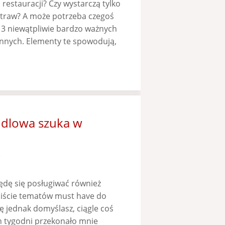
restauracji? Czy wystarczą tylko
potraw? A może potrzeba czegoś
 3 niewątpliwie bardzo ważnych
 innych. Elementy te spowodują,
ndlowa szuka w
e
ędę się posługiwać również
 liście tematów must have do
ę jednak domyślasz, ciągle coś
ch tygodni przekonało mnie