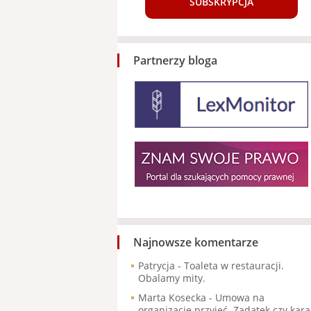
SUBSKRYPCJA
Partnerzy bloga
Najnowsze komentarze
Patrycja
-
Toaleta w restauracji.
Obalamy mity.
Marta Kosecka
-
Umowa na
organizację przyjęć. Zadatek czy kara