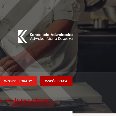
WZORY I PORADY
WSPÓŁPRACA
ramatury potraw