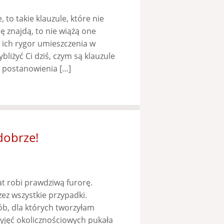
to takie klauzule, które nie
ię znajdą, to nie wiążą one
ich rygor umieszczenia w
liżyć Ci dziś, czym są klauzule
e postanowienia […]
dobrze!
at robi prawdziwą furorę.
zez wszystkie przypadki.
b, dla których tworzyłam
yjęć okolicznościowych pukała