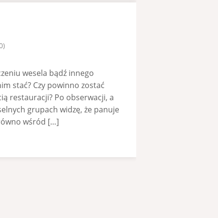
0)
ńczeniu wesela bądź innego
nim stać? Czy powinno zostać
ą restauracji? Po obserwacji, a
eselnych grupach widzę, że panuje
arówno wśród […]