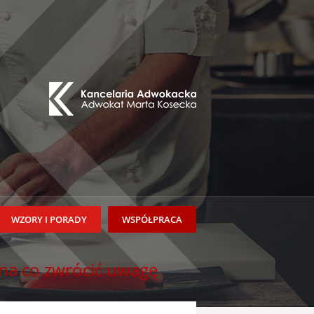
WZORY I PORADY
WSPÓŁPRACA
na co zwrócić uwagę