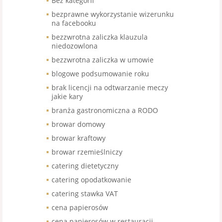
Bez kategorii
bezprawne wykorzystanie wizerunku
na facebooku
bezzwrotna zaliczka klauzula
niedozowlona
bezzwrotna zaliczka w umowie
blogowe podsumowanie roku
brak licencji na odtwarzanie meczy
jakie kary
branża gastronomiczna a RODO
browar domowy
browar kraftowy
browar rzemieślniczy
catering dietetyczny
catering opodatkowanie
catering stawka VAT
cena papierosów
cena papierosów w restauracji