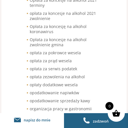
Opłata za koncesje na alkohol 2021
terminy
opłata za koncesje na alkohol 2021
zwolnienie
Opłata za koncesję na alkohol
koronawirus
Opłata za koncesje na alkohol
zwolnienie gmina
opłata za pokrowce wesela
opłata za prąd wesela
opłata za serwis podatek
opłata zezwolenia na alkohol
opłaty dodatkowe wesela
opodatkowanie napiwków
opodatkowanie sprzedaży kawy
0
organizacja pracy w gastronomii
organizacja pracy w restauracji
napisz do mnie
zadzwoń
organizacja urodzin stawka VAT