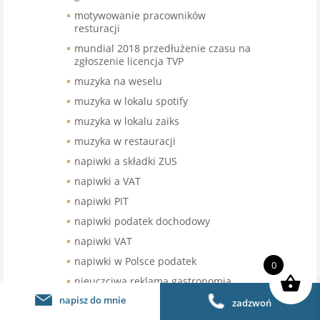
motywowanie pracowników
resturacji
mundial 2018 przedłużenie czasu na
zgłoszenie licencja TVP
muzyka na weselu
muzyka w lokalu spotify
muzyka w lokalu zaiks
muzyka w restauracji
napiwki a składki ZUS
napiwki a VAT
napiwki PIT
napiwki podatek dochodowy
napiwki VAT
napiwki w Polsce podatek
0
nieuczciwa reklama gastronomia
napisz do mnie
nieuczciwe praktyki rynkowe
zadzwoń