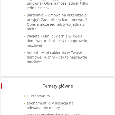
umowna? Obie, a może jednak tylko
jedna z nich?
Bartłomiej
-
Umowa na organizację
przyjęć. Zadatek czy kara umowna?
Obie, a może jednak tylko jedna z
nich?
Wioleta
-
Mini cukiernia w Twojej
domowej kuchni – czy to naprawdę
możliwe?
Antoni
-
Mini cukiernia w Twojej
domowej kuchni – czy to naprawdę
możliwe?
Tematy główne
1. Pracownicy
abonament RTV licencja na
odtwarzanie meczy
agregat prądotwórczy na weselu