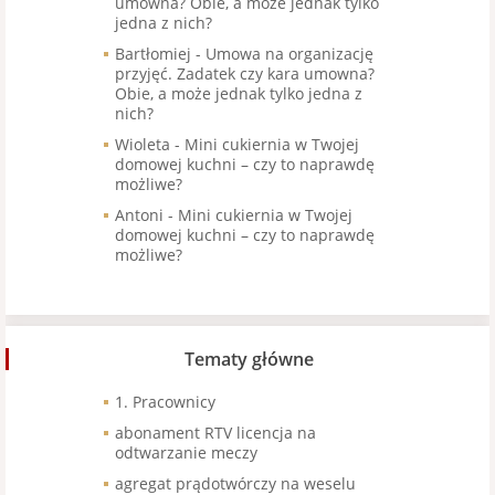
umowna? Obie, a może jednak tylko
jedna z nich?
Bartłomiej
-
Umowa na organizację
przyjęć. Zadatek czy kara umowna?
Obie, a może jednak tylko jedna z
nich?
Wioleta
-
Mini cukiernia w Twojej
domowej kuchni – czy to naprawdę
możliwe?
Antoni
-
Mini cukiernia w Twojej
domowej kuchni – czy to naprawdę
możliwe?
Tematy główne
1. Pracownicy
abonament RTV licencja na
odtwarzanie meczy
agregat prądotwórczy na weselu