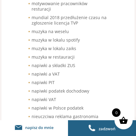
motywowanie pracowników
resturacji
mundial 2018 przedłużenie czasu na
zgłoszenie licencja TVP
muzyka na weselu
muzyka w lokalu spotify
muzyka w lokalu zaiks
muzyka w restauracji
napiwki a składki ZUS
napiwki a VAT
napiwki PIT
napiwki podatek dochodowy
napiwki VAT
napiwki w Polsce podatek
0
nieuczciwa reklama gastronomia
nieuczciwe praktyki rynkowe
napisz do mnie
zadzwoń
niezarejstrowany znak towarowy