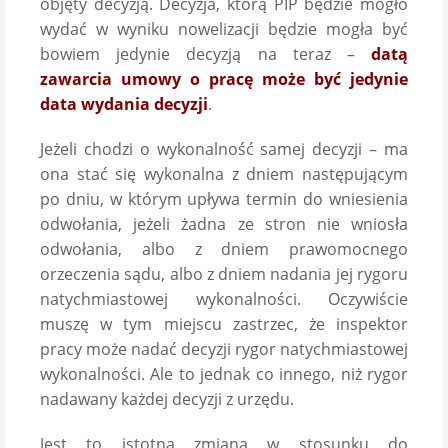
objęty decyzją. Decyzja, którą PIP będzie mogło
wydać w wyniku nowelizacji będzie mogła być
bowiem jedynie decyzją na teraz –
datą
zawarcia umowy o pracę może być jedynie
data wydania decyzji
.
Jeżeli chodzi o wykonalność samej decyzji – ma
ona stać się wykonalna z dniem następującym
po dniu, w którym upływa termin do wniesienia
odwołania, jeżeli żadna ze stron nie wniosła
odwołania, albo z dniem prawomocnego
orzeczenia sądu, albo z dniem nadania jej rygoru
natychmiastowej wykonalności. Oczywiście
muszę w tym miejscu zastrzec, że inspektor
pracy może nadać decyzji rygor natychmiastowej
wykonalności. Ale to jednak co innego, niż rygor
nadawany każdej decyzji z urzędu.
Jest to istotna zmiana w stosunku do