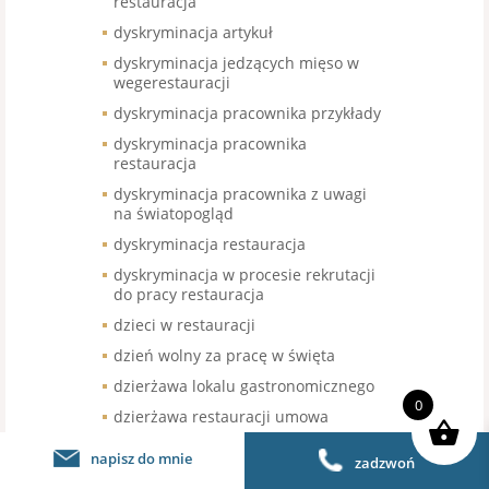
restauracja
dyskryminacja artykuł
dyskryminacja jedzących mięso w
wegerestauracji
dyskryminacja pracownika przykłady
dyskryminacja pracownika
restauracja
dyskryminacja pracownika z uwagi
na światopogląd
dyskryminacja restauracja
dyskryminacja w procesie rekrutacji
do pracy restauracja
dzieci w restauracji
dzień wolny za pracę w święta
dzierżawa lokalu gastronomicznego
0
dzierżawa restauracji umowa
e-book poradnik dla gastronomii
napisz do mnie
zadzwoń
e-papierosy w restauracji