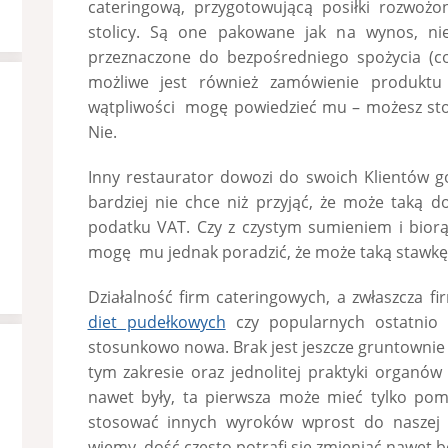
cateringową, przygotowującą posiłki rozwoż
stolicy. Są one pakowane jak na wynos, nie
przeznaczone do bezpośredniego spożycia (c
możliwe jest również zamówienie produktu 
wątpliwości mogę powiedzieć mu – możesz st
Nie.
Inny restaurator dowozi do swoich Klientów g
bardziej nie chce niż przyjąć, że może taką
podatku VAT. Czy z czystym sumieniem i biorą
mogę mu jednak poradzić, że może taką stawkę 
Działalność firm cateringowych, a zwłaszcza f
diet pudełkowych
czy popularnych ostatnio 
stosunkowo nowa. Brak jest jeszcze gruntownie w
tym zakresie oraz jednolitej praktyki organów
nawet były, ta pierwsza może mieć tylko po
stosować innych wyroków wprost do naszej s
wiemy, dość często potrafi się zmieniać nawet 