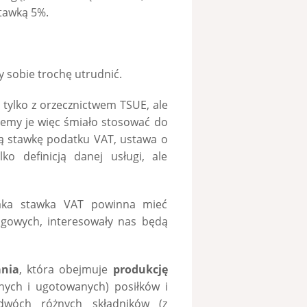
tawką 5%.
y sobie trochę utrudnić.
 tylko z orzecznictwem TSUE, ale
emy je więc śmiało stosować do
wą stawkę podatku VAT, ustawa o
o definicją danej usługi, ale
a jaka stawka VAT powinna mieć
ngowych, interesowały nas będą
ania
, która obejmuje
produkcję
nych i ugotowanych) posiłków i
dwóch różnych składników (z