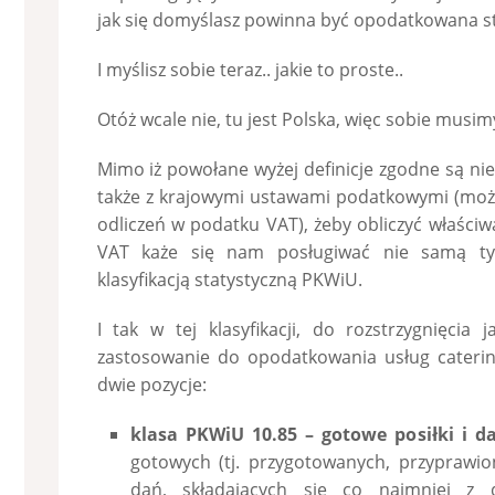
jak się domyślasz powinna być opodatkowana s
I myślisz sobie teraz.. jakie to proste..
Otóż wcale nie, tu jest Polska, więc sobie musim
Mimo iż powołane wyżej definicje zgodne są nie
także z krajowymi ustawami podatkowymi (moż
odliczeń w podatku VAT), żeby obliczyć właści
VAT każe się nam posługiwać nie samą tylk
klasyfikacją statystyczną PKWiU.
I tak w tej klasyfikacji, do rozstrzygnięci
zastosowanie do opodatkowania usług cateri
dwie pozycje:
klasa PKWiU 10.85 – gotowe posiłki i d
gotowych (tj. przygotowanych, przyprawio
dań, składających się co najmniej z 