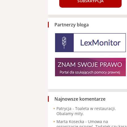
SUBSKRYPCJA
Partnerzy bloga
Najnowsze komentarze
Patrycja
-
Toaleta w restauracji.
Obalamy mity.
Marta Kosecka
-
Umowa na
organizację przyjęć. Zadatek czy kara