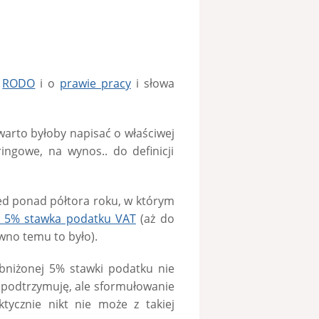
o
RODO
i o
prawie pracy
i słowa
warto byłoby napisać o właściwej
ingowe, na wynos.. do definicji
ed ponad półtora roku, w którym
a 5% stawka podatku VAT
(aż do
awno temu to było).
obniżonej 5% stawki podatku nie
ej podtrzymuję, ale sformułowanie
ktycznie nikt nie może z takiej