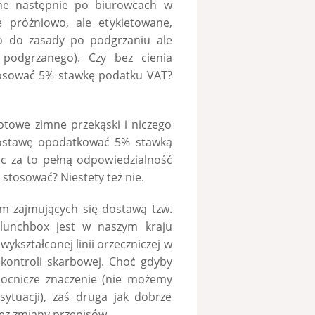
one następnie po biurowcach w
 próżniowo, ale etykietowane,
o do zasady po podgrzaniu ale
podgrzanego). Czy bez cienia
osować 5% stawkę podatku VAT?
otowe zimne przekąski i niczego
 dostawę opodatkować 5% stawką
c za to pełną odpowiedzialność
stosować? Niestety też nie.
irm zajmujących się dostawą tzw.
lunchbox jest w naszym kraju
ykształconej linii orzeczniczej w
 kontroli skarbowej. Choć gdyby
mocnicze znaczenie (nie możemy
ytuacji), zaś druga jak dobrze
bez zmiany przepisów.