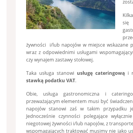
zost
Kilk
się
gas
prze
żywności i/lub napojów w miejsce wskazane prz
wraz z odpowiednimi usługami wspomagającym
czy wynajem zastawy stołowej.
Taka usługa stanowi
usługę cateringową
i 
stawką podatku VAT
.
Obie, usługa gastronomiczna i catering
przeważającym elementem musi być świadczenie
napojów stanowi zaś w takim przypadku je
Jednocześnie czynności polegające wyłączni
niegotowej żywności i/lub napojów, z transporte
wspomagających traktować musimy nie jako usł