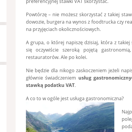
preferencyjnej stawki VAT skorzystać.
Powtórzę – nie możesz skorzystać z takiej staw
dowozie, burgera na wynos z foodtrucka czy re
na przyjęciach okolicznościowych.
A grupa, o której napiszę dzisiaj, która z takie
się oczywiście szeroką pojętą gastronomią
restauratorów. Ale po kolei.
Nie będzie dla nikogo zaskoczeniem jeżeli napis
głównie świadczeniem
usług gastronomiczny
stawką podatku VAT
.
A co to w ogóle jest usługa gastronomiczna?
Najp
pol
poda