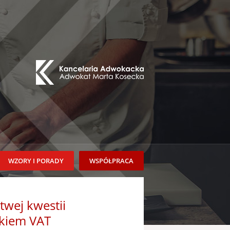
WZORY I PORADY
WSPÓŁPRACA
twej kwestii
kiem VAT