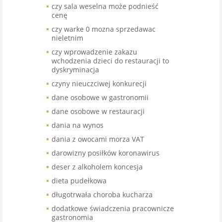
czy sala weselna może podnieść
cenę
czy warke 0 mozna sprzedawac
nieletnim
czy wprowadzenie zakazu
wchodzenia dzieci do restauracji to
dyskryminacja
czyny nieuczciwej konkurecji
dane osobowe w gastronomii
dane osobowe w restauracji
dania na wynos
dania z owocami morza VAT
darowizny posiłków koronawirus
deser z alkoholem koncesja
dieta pudełkowa
długotrwała choroba kucharza
dodatkowe świadczenia pracownicze
gastronomia