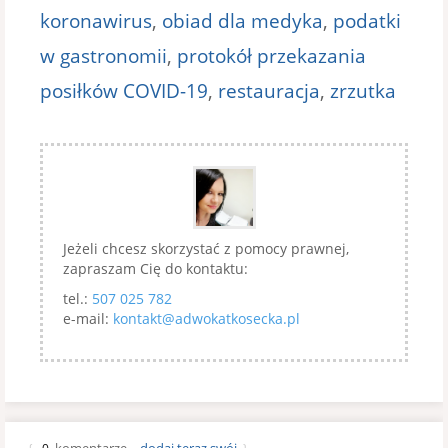
koronawirus
,
obiad dla medyka
,
podatki
w gastronomii
,
protokół przekazania
posiłków COVID-19
,
restauracja
,
zrzutka
Jeżeli chcesz skorzystać z pomocy prawnej,
zapraszam Cię do kontaktu:
tel.:
507 025 782
e-mail:
kontakt@adwokatkosecka.pl
komentarze…
dodaj teraz swój