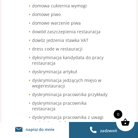
domowa cukiernia wymogi
domowe piwo
domowe warzenie piwa
dowód zaszczepienia restauracja
dowóz jedzenia stawka VAT
dress code w restauracji
dyksryminacja kandydata do pracy
restauracja
dyskryminacja artykuł
dyskryminacja jedzących mięso w
wegerestauracji
dyskryminacja pracownika przykłady
dyskryminacja pracownika
restauracja
0
dyskryminacja pracownika z uwagi
na światopogląd
napisz do mnie
zadzwoń
dyskryminacja restauracja