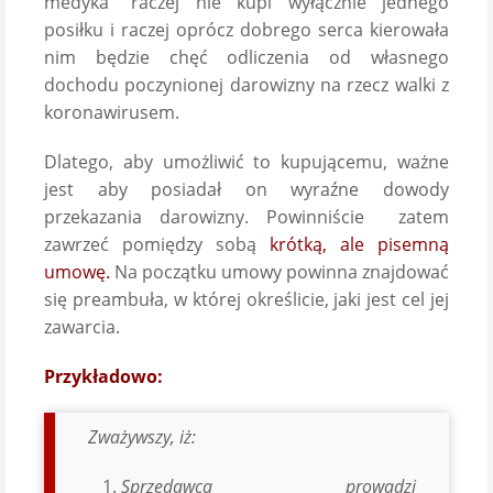
medyka” raczej nie kupi wyłącznie jednego
posiłku i raczej oprócz dobrego serca kierowała
nim będzie chęć odliczenia od własnego
dochodu poczynionej darowizny na rzecz walki z
koronawirusem.
Dlatego, aby umożliwić to kupującemu, ważne
jest aby posiadał on wyraźne dowody
przekazania darowizny. Powinniście zatem
zawrzeć pomiędzy sobą
krótką, ale pisemną
umowę.
Na początku umowy powinna znajdować
się preambuła, w której określicie, jaki jest cel jej
zawarcia.
Przykładowo:
Zważywszy, iż:
Sprzedawca prowadzi