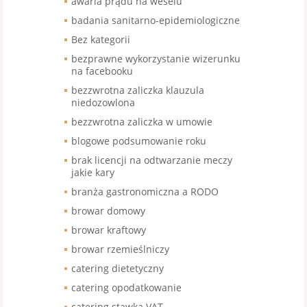
awaria prądu na weselu
badania sanitarno-epidemiologiczne
Bez kategorii
bezprawne wykorzystanie wizerunku
na facebooku
bezzwrotna zaliczka klauzula
niedozowlona
bezzwrotna zaliczka w umowie
blogowe podsumowanie roku
brak licencji na odtwarzanie meczy
jakie kary
branża gastronomiczna a RODO
browar domowy
browar kraftowy
browar rzemieślniczy
catering dietetyczny
catering opodatkowanie
catering stawka VAT