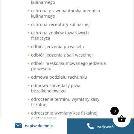
kulinarnego
ochrona prawnoautorska przepisu
kulinarnego
ochrona receptury kulinarnej
ochrona znaków towarowych
franczyza
odbiór jedzenia po weselu
odbiór jedzenia z sali weselnej
odbiór nieskonsumowanego jedzenia
po weselu
odmowa podziału rachunku
odmowa sprzedaży piwa
bezalkoholowego
odroczenie terminu wymiany kasy
fiskalnej
0
odroczenie wymiany kas fiskalnej
gastronomia
napisz do mnie
odstąpienie od umowy sala weselna
zadzwoń