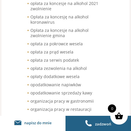
opłata za koncesje na alkohol 2021
zwolnienie
Opłata za koncesję na alkohol
koronawirus
Opłata za koncesje na alkohol
zwolnienie gmina
opłata za pokrowce wesela
opłata za prąd wesela
opłata za serwis podatek
opłata zezwolenia na alkohol
opłaty dodatkowe wesela
opodatkowanie napiwków
opodatkowanie sprzedaży kawy
organizacja pracy w gastronomii
0
organizacja pracy w restauracji
organizacja urodzin stawka VAT
napisz do mnie
zadzwoń
organizacja wesel