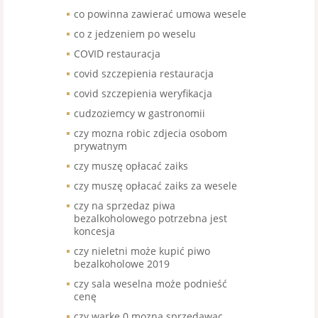
co powinna zawierać umowa wesele
co z jedzeniem po weselu
COVID restauracja
covid szczepienia restauracja
covid szczepienia weryfikacja
cudzoziemcy w gastronomii
czy mozna robic zdjecia osobom
prywatnym
czy muszę opłacać zaiks
czy muszę opłacać zaiks za wesele
czy na sprzedaz piwa
bezalkoholowego potrzebna jest
koncesja
czy nieletni może kupić piwo
bezalkoholowe 2019
czy sala weselna może podnieść
cenę
czy warke 0 mozna sprzedawac