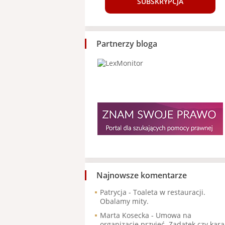
SUBSKRYPCJA
Partnerzy bloga
Najnowsze komentarze
Patrycja
-
Toaleta w restauracji.
Obalamy mity.
Marta Kosecka
-
Umowa na
organizację przyjęć. Zadatek czy kara