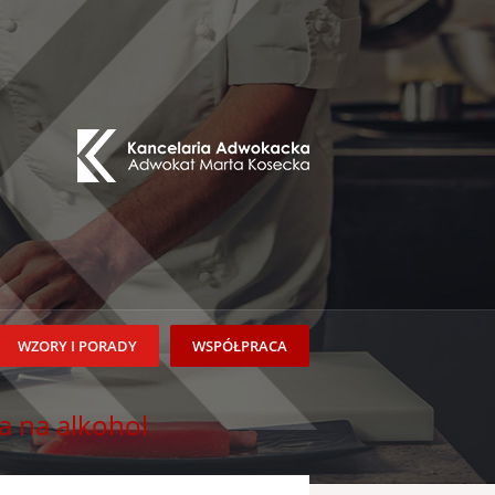
WZORY I PORADY
WSPÓŁPRACA
a na alkohol