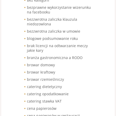
Bez kategorii
bezprawne wykorzystanie wizerunku
na facebooku
bezzwrotna zaliczka klauzula
niedozowlona
bezzwrotna zaliczka w umowie
blogowe podsumowanie roku
brak licencji na odtwarzanie meczy
jakie kary
branża gastronomiczna a RODO
browar domowy
browar kraftowy
browar rzemieślniczy
catering dietetyczny
catering opodatkowanie
catering stawka VAT
cena papierosów
cena papierosów w restauracji