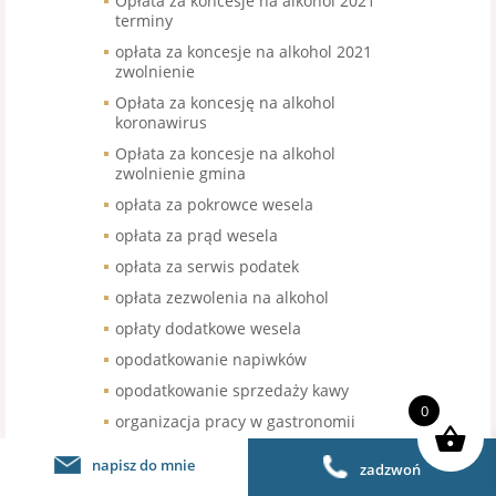
Opłata za koncesje na alkohol 2021
terminy
opłata za koncesje na alkohol 2021
zwolnienie
Opłata za koncesję na alkohol
koronawirus
Opłata za koncesje na alkohol
zwolnienie gmina
opłata za pokrowce wesela
opłata za prąd wesela
opłata za serwis podatek
opłata zezwolenia na alkohol
opłaty dodatkowe wesela
opodatkowanie napiwków
opodatkowanie sprzedaży kawy
0
organizacja pracy w gastronomii
organizacja pracy w restauracji
napisz do mnie
zadzwoń
organizacja urodzin stawka VAT