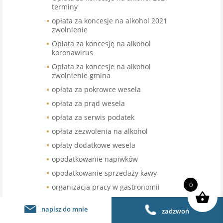
terminy
opłata za koncesje na alkohol 2021
zwolnienie
Opłata za koncesję na alkohol
koronawirus
Opłata za koncesje na alkohol
zwolnienie gmina
opłata za pokrowce wesela
opłata za prąd wesela
opłata za serwis podatek
opłata zezwolenia na alkohol
opłaty dodatkowe wesela
opodatkowanie napiwków
opodatkowanie sprzedaży kawy
0
organizacja pracy w gastronomii
organizacja pracy w restauracji
napisz do mnie
zadzwoń
organizacja urodzin stawka VAT