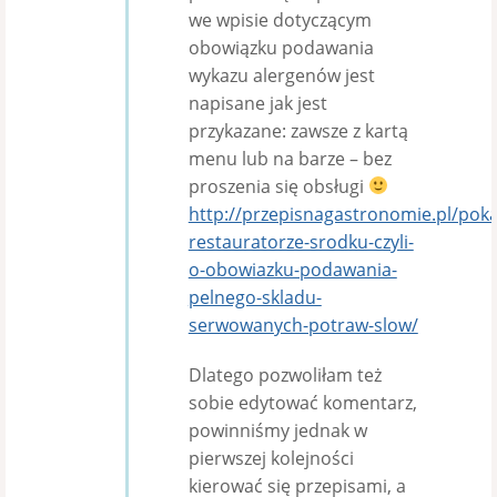
we wpisie dotyczącym
obowiązku podawania
wykazu alergenów jest
napisane jak jest
przykazane: zawsze z kartą
menu lub na barze – bez
proszenia się obsługi
http://przepisnagastronomie.pl/poka
restauratorze-srodku-czyli-
o-obowiazku-podawania-
pelnego-skladu-
serwowanych-potraw-slow/
Dlatego pozwoliłam też
sobie edytować komentarz,
powinniśmy jednak w
pierwszej kolejności
kierować się przepisami, a