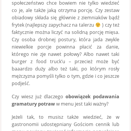
społeczeństwo chce bowiem nie tylko wiedzieć
co je, ale także jaką otrzyma porcję. Czy zestaw
obiadowy składa się głównie z ziemniaków bądź
frytek (najlepszy zapychacz na talerzu
) czy też
faktycznie można liczyć na solidną porcję mięsa.
Czy osoba drobnej postury, która jada zwykle
niewielkie porcje powinna płacić za danie,
którego nie zje nawet połowy? Albo nawet taki
burger z food truck’u – przecież może być
baaardzo duży albo też taki, po którym rosły
mężczyzna pomyśli tylko o tym, gdzie i co jeszcze
podjeść.
Czy wiesz już dlaczego
obowiązek podawania
gramatury potraw
w menu jest taki ważny?
Jeżeli tak, to musisz także wiedzieć, że w
gastronomii udostępniany Gościom cennik lub