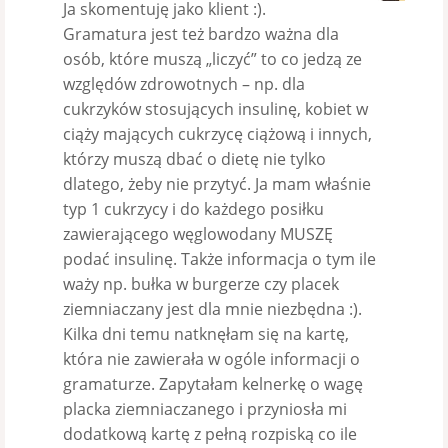
Ja skomentuję jako klient :).
Gramatura jest też bardzo ważna dla
osób, które muszą „liczyć” to co jedzą ze
względów zdrowotnych – np. dla
cukrzyków stosujących insulinę, kobiet w
ciąży mających cukrzycę ciążową i innych,
którzy muszą dbać o dietę nie tylko
dlatego, żeby nie przytyć. Ja mam właśnie
typ 1 cukrzycy i do każdego posiłku
zawierającego węglowodany MUSZĘ
podać insulinę. Także informacja o tym ile
waży np. bułka w burgerze czy placek
ziemniaczany jest dla mnie niezbędna :).
Kilka dni temu natknęłam się na kartę,
która nie zawierała w ogóle informacji o
gramaturze. Zapytałam kelnerkę o wagę
placka ziemniaczanego i przyniosła mi
dodatkową kartę z pełną rozpiską co ile