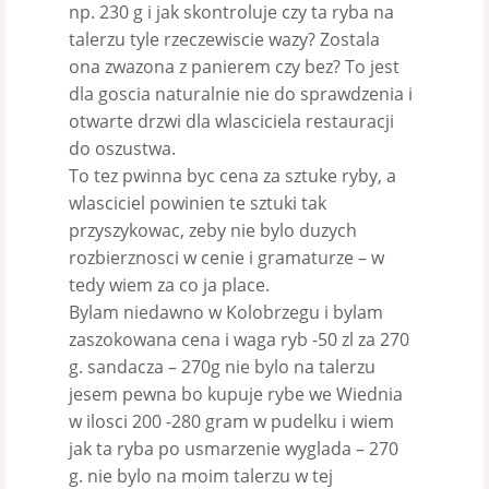
np. 230 g i jak skontroluje czy ta ryba na
talerzu tyle rzeczewiscie wazy? Zostala
ona zwazona z panierem czy bez? To jest
dla goscia naturalnie nie do sprawdzenia i
otwarte drzwi dla wlasciciela restauracji
do oszustwa.
To tez pwinna byc cena za sztuke ryby, a
wlasciciel powinien te sztuki tak
przyszykowac, zeby nie bylo duzych
rozbierznosci w cenie i gramaturze – w
tedy wiem za co ja place.
Bylam niedawno w Kolobrzegu i bylam
zaszokowana cena i waga ryb -50 zl za 270
g. sandacza – 270g nie bylo na talerzu
jesem pewna bo kupuje rybe we Wiednia
w ilosci 200 -280 gram w pudelku i wiem
jak ta ryba po usmarzenie wyglada – 270
g. nie bylo na moim talerzu w tej