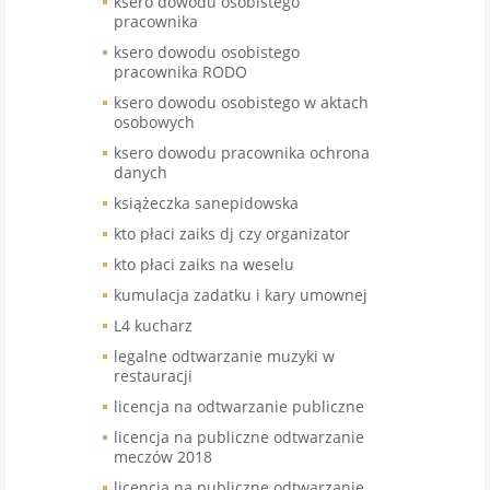
ksero dowodu osobistego
pracownika
ksero dowodu osobistego
pracownika RODO
ksero dowodu osobistego w aktach
osobowych
ksero dowodu pracownika ochrona
danych
książeczka sanepidowska
kto płaci zaiks dj czy organizator
kto płaci zaiks na weselu
kumulacja zadatku i kary umownej
L4 kucharz
legalne odtwarzanie muzyki w
restauracji
licencja na odtwarzanie publiczne
licencja na publiczne odtwarzanie
meczów 2018
licencja na publiczne odtwarzanie