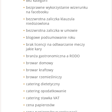
Bez kategorii
bezprawne wykorzystanie wizerunku
na facebooku
bezzwrotna zaliczka klauzula
niedozowlona
bezzwrotna zaliczka w umowie
blogowe podsumowanie roku
brak licencji na odtwarzanie meczy
jakie kary
branża gastronomiczna a RODO
browar domowy
browar kraftowy
browar rzemieślniczy
catering dietetyczny
catering opodatkowanie
catering stawka VAT
cena papierosów
cena papierosów w restauracji