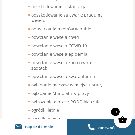
odszkodowanie restauracja
odszkodowanie za awarię prądu na
weselu
odtwarzanie meczów w pubie
odwołanie wesela covid
odwołanie wesela COVID 19
odwołanie wesela epidemia
odwołanie wesela koronawirus
zadatek
odwołanie wesela kwarantanna
oglądanie meczów w miejscu pracy
oglądanie Mundialu w pracy
ogłoszenia o pracę RODO klauzula
ogródki letnie
0
ogródki piwne
napisz do mnie
ogródki restauracyjne
zadzwoń