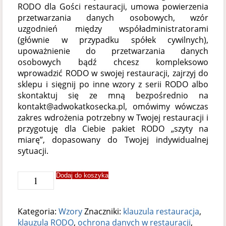
RODO dla Gości restauracji, umowa powierzenia
przetwarzania danych osobowych, wzór
uzgodnień między współadministratorami
(głównie w przypadku spółek cywilnych),
upoważnienie do przetwarzania danych
osobowych bądź chcesz kompleksowo
wprowadzić RODO w swojej restauracji, zajrzyj do
sklepu i sięgnij po inne wzory z serii RODO albo
skontaktuj się ze mną bezpośrednio na
kontakt@adwokatkosecka.pl, omówimy wówczas
zakres wdrożenia potrzebny w Twojej restauracji i
przygotuję dla Ciebie pakiet RODO „szyty na
miarę”, dopasowany do Twojej indywidualnej
sytuacji.
ilość
Dodaj do koszyka
Klauzula
RODO
potrzebna
Kategoria:
Wzory
Znaczniki:
klauzula restauracja
,
podczas
klauzula RODO
,
ochrona danych w restauracji
,