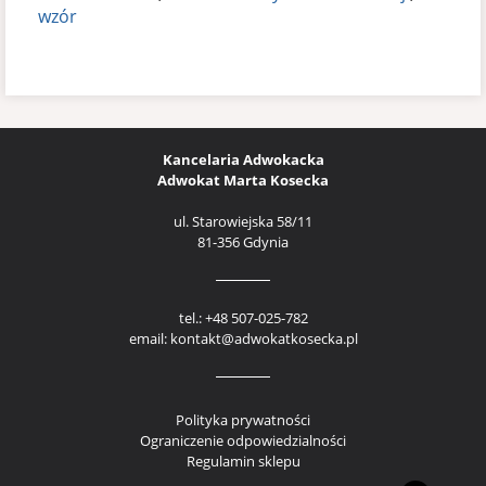
rekrutacji
wzór
do
pracy
Kancelaria Adwokacka
Adwokat Marta Kosecka
ul. Starowiejska 58/11
81-356 Gdynia
tel.: +48 507-025-782
email: kontakt@adwokatkosecka.pl
Polityka prywatności
Ograniczenie odpowiedzialności
Regulamin sklepu