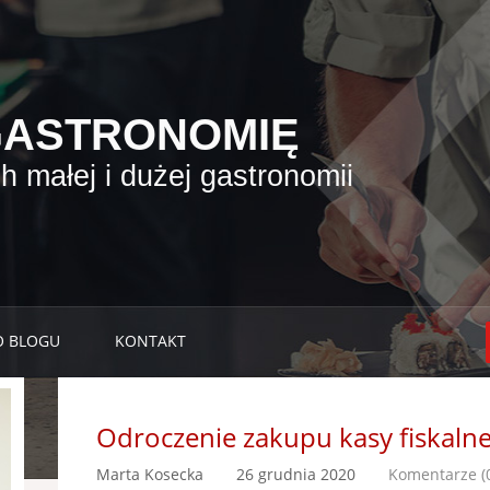
GASTRONOMIĘ
 małej i dużej gastronomii
O BLOGU
KONTAKT
Odroczenie zakupu kasy fiskalne
Marta Kosecka
26 grudnia 2020
Komentarze (