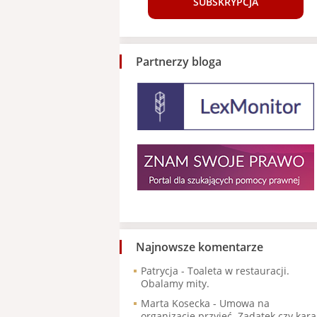
SUBSKRYPCJA
Partnerzy bloga
Najnowsze komentarze
Patrycja
-
Toaleta w restauracji.
Obalamy mity.
Marta Kosecka
-
Umowa na
organizację przyjęć. Zadatek czy kara