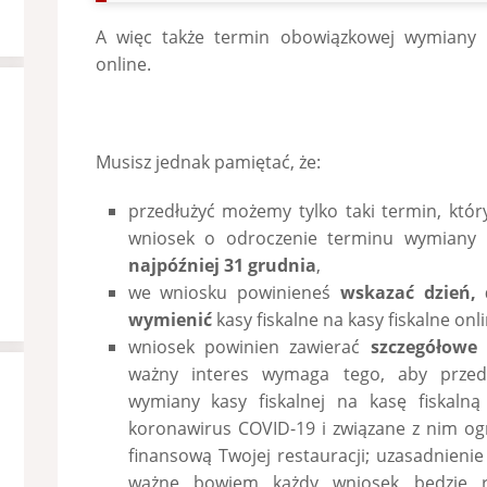
A więc także termin obowiązkowej wymiany k
online.
Musisz jednak pamiętać, że:
przedłużyć możemy tylko taki termin, który
wniosek o odroczenie terminu wymiany ka
najpóźniej 31 grudnia
,
we wniosku powinieneś
wskazać dzień, 
wymienić
kasy fiskalne na kasy fiskalne onli
wniosek powinien zawierać
szczegółowe
ważny interes wymaga tego, aby przed
wymiany kasy fiskalnej na kasę fiskalną
koronawirus COVID-19 i związane z nim og
finansową Twojej restauracji; uzasadnieni
ważne bowiem każdy wniosek będzie ro