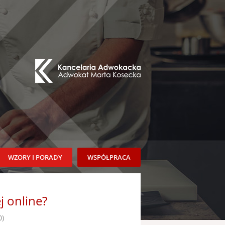
WZORY I PORADY
WSPÓŁPRACA
j online?
0)