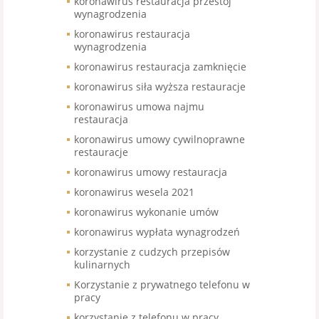
koronawirus restauracja przestój
wynagrodzenia
koronawirus restauracja
wynagrodzenia
koronawirus restauracja zamknięcie
koronawirus siła wyższa restauracje
koronawirus umowa najmu
restauracja
koronawirus umowy cywilnoprawne
restauracje
koronawirus umowy restauracja
koronawirus wesela 2021
koronawirus wykonanie umów
koronawirus wypłata wynagrodzeń
korzystanie z cudzych przepisów
kulinarnych
Korzystanie z prywatnego telefonu w
pracy
korzystanie z telefonu w pracy