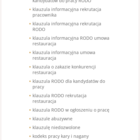
kandydatów do pracy RODO
klauzula informacyjna rekrutacja
pracownika
klauzula informacyjna rekrutacja
RODO
klauzula informacyjna RODO umowa
restauracja
klauzula informacyjna umowa
restauracja
klauzula o zakazie konkurencji
restauracja
klauzula RODO dla kandydatów do
pracy
klauzula RODO rekrutacja
restauracja
klauzula RODO w ogłoszeniu o pracę
klauzule abuzywne
klauzulę niedozwolone
kodeks pracy kary i nagany