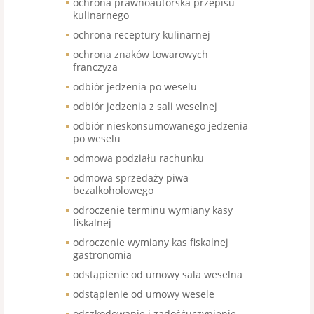
ochrona prawnoautorska przepisu
kulinarnego
ochrona receptury kulinarnej
ochrona znaków towarowych
franczyza
odbiór jedzenia po weselu
odbiór jedzenia z sali weselnej
odbiór nieskonsumowanego jedzenia
po weselu
odmowa podziału rachunku
odmowa sprzedaży piwa
bezalkoholowego
odroczenie terminu wymiany kasy
fiskalnej
odroczenie wymiany kas fiskalnej
gastronomia
odstąpienie od umowy sala weselna
odstąpienie od umowy wesele
odszkodowanie i zadośćuczynienie