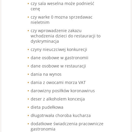
czy sala weselna może podnieść
cenę
czy warke 0 mozna sprzedawac
nieletnim
czy wprowadzenie zakazu
wchodzenia dzieci do restauracji to
dyskryminacja
czyny nieuczciwej konkurecji
dane osobowe w gastronomii
dane osobowe w restauracji
dania na wynos
dania z owocami morza VAT
darowizny posiłków koronawirus
deser z alkoholem koncesja
dieta pudełkowa
długotrwała choroba kucharza
dodatkowe świadczenia pracownicze
gastronomia