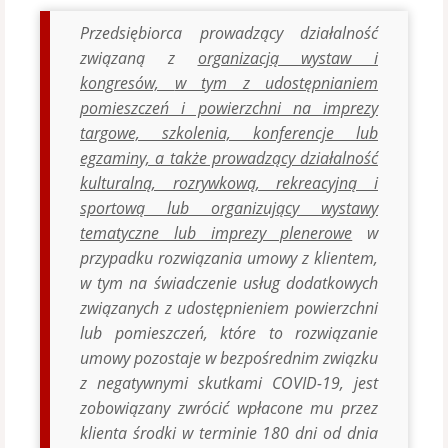
Przedsiębiorca prowadzący działalność
związaną z
organizacją wystaw i
kongresów,
w tym z udostępnianiem
pomieszczeń i powierzchni na imprezy
targowe, szkolenia, konferencje lub
egzaminy, a także prowadzący działalność
kulturalną, rozrywkową, rekreacyjną i
sportową lub organizujący wystawy
tematyczne lub imprezy plenerowe
w
przypadku rozwiązania umowy z klientem,
w tym na świadczenie usług dodatkowych
związanych z udostępnieniem powierzchni
lub pomieszczeń, które to rozwiązanie
umowy pozostaje w bezpośrednim związku
z negatywnymi skutkami COVID-19, jest
zobowiązany zwrócić wpłacone mu przez
klienta środki w terminie 180 dni od dnia