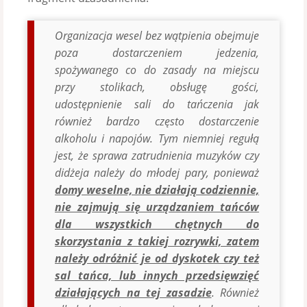
Organizacja wesel bez wątpienia obejmuje
poza dostarczeniem jedzenia,
spożywanego co do zasady na miejscu
przy stolikach, obsługę gości,
udostępnienie sali do tańczenia jak
również bardzo często dostarczenie
alkoholu i napojów. Tym niemniej regułą
jest, że sprawa zatrudnienia muzyków czy
didżeja należy do młodej pary, ponieważ
domy weselne, nie działają codziennie,
nie zajmują się urządzaniem tańców
dla wszystkich chętnych do
skorzystania z takiej rozrywki, zatem
należy odróżnić je od dyskotek czy też
sal tańca, lub innych przedsięwzięć
działających na tej zasadzie
. Również