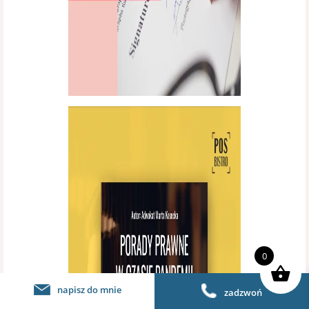
0
napisz do mnie
zadzwoń