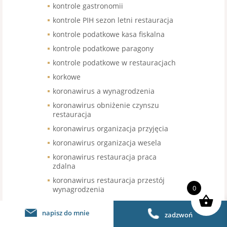
kontrole gastronomii
kontrole PIH sezon letni restauracja
kontrole podatkowe kasa fiskalna
kontrole podatkowe paragony
kontrole podatkowe w restauracjach
korkowe
koronawirus a wynagrodzenia
koronawirus obniżenie czynszu
restauracja
koronawirus organizacja przyjęcia
koronawirus organizacja wesela
koronawirus restauracja praca
zdalna
koronawirus restauracja przestój
0
wynagrodzenia
koronawirus restauracja
wynagrodzenia
napisz do mnie
zadzwoń
koronawirus restauracja zamknięcie