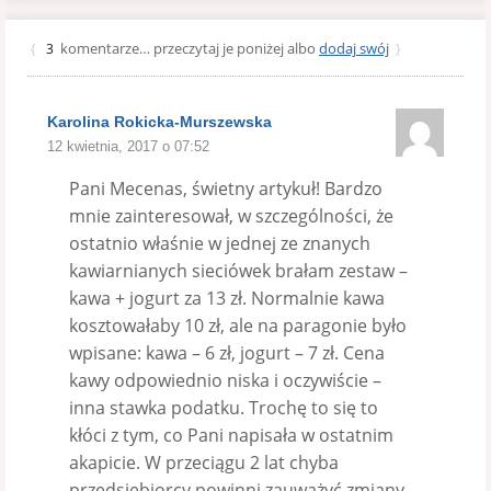
komentarze… przeczytaj je poniżej albo
dodaj swój
{
3
}
Karolina Rokicka-Murszewska
12 kwietnia, 2017 o 07:52
Pani Mecenas, świetny artykuł! Bardzo
mnie zainteresował, w szczególności, że
ostatnio właśnie w jednej ze znanych
kawiarnianych sieciówek brałam zestaw –
kawa + jogurt za 13 zł. Normalnie kawa
kosztowałaby 10 zł, ale na paragonie było
wpisane: kawa – 6 zł, jogurt – 7 zł. Cena
kawy odpowiednio niska i oczywiście –
inna stawka podatku. Trochę to się to
kłóci z tym, co Pani napisała w ostatnim
akapicie. W przeciągu 2 lat chyba
przedsiębiorcy powinni zauważyć zmiany