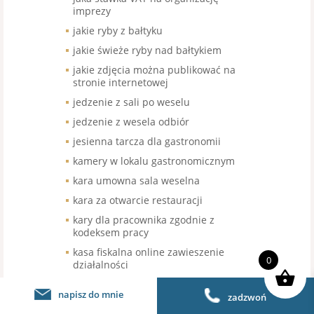
imprezy
jakie ryby z bałtyku
jakie świeże ryby nad bałtykiem
jakie zdjęcia można publikować na
stronie internetowej
jedzenie z sali po weselu
jedzenie z wesela odbiór
jesienna tarcza dla gastronomii
kamery w lokalu gastronomicznym
kara umowna sala weselna
kara za otwarcie restauracji
kary dla pracownika zgodnie z
kodeksem pracy
kasa fiskalna online zawieszenie
0
działalności
kasa fiskalna w gastronomii
napisz do mnie
zadzwoń
kasa fiskalna w przyczepie