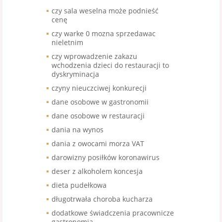
czy sala weselna może podnieść
cenę
czy warke 0 mozna sprzedawac
nieletnim
czy wprowadzenie zakazu
wchodzenia dzieci do restauracji to
dyskryminacja
czyny nieuczciwej konkurecji
dane osobowe w gastronomii
dane osobowe w restauracji
dania na wynos
dania z owocami morza VAT
darowizny posiłków koronawirus
deser z alkoholem koncesja
dieta pudełkowa
długotrwała choroba kucharza
dodatkowe świadczenia pracownicze
gastronomia