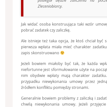
podlegał będzie zaliczeniu na pocz
Zleceniobiorcy.
Jak widać osoba konstruująca taki wzór umow
pobrać zadatek czy zaliczkę.
Ale istnieje też taka opcja, że ktoś chciał być 
pierwsza wpłata miała mieć charakter zadatku, 
zapis skonstruowano
Jeżeli bowiem miałoby być tak, że każda wp
niefortunne jest sformułowanie użyte na począt
nim obydwie wpłaty mają charakter zadatku. I
przypadku niewykonania umowy przez jedną 
źródłem konfliktu pomiędzy stronami.
Generalnie bowiem problemy z zaliczką i zadat
chwilą niewykonania umowy. Jeżeli przyjęci