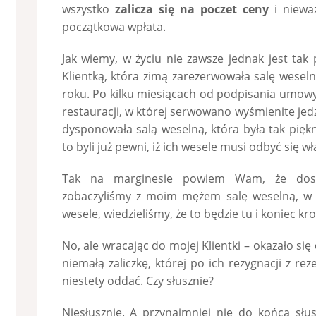
wszystko
zalicza się na poczet ceny
i nieważ
początkowa wpłata.
Jak wiemy, w życiu nie zawsze jednak jest tak
Klientką, która zimą zarezerwowała salę wesel
roku. Po kilku miesiącach od podpisania umowy,
restauracji, w której serwowano wyśmienite jed
dysponowała salą weselną, która była tak piękna
to byli już pewni, iż ich wesele musi odbyć się wł
Tak na marginesie powiem Wam, że dosk
zobaczyliśmy z moim mężem salę weselną, w k
wesele, wiedzieliśmy, że to będzie tu i koniec k
No, ale wracając do mojej Klientki – okazało się 
niemałą zaliczkę, której po ich rezygnacji z rezer
niestety oddać. Czy słusznie?
Niesłusznie. A przynajmniej nie do końca słu