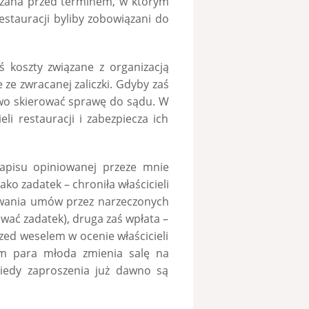
ązana przed terminem, w którym
restauracji byliby zobowiązani do
eś koszty związane z organizacją
e ze zwracanej zaliczki. Gdyby zaś
awo skierować sprawę do sądu. W
eli restauracji i zabezpiecza ich
zapisu opiniowanej przeze mnie
ko zadatek – chroniła właścicieli
wania umów przez narzeczonych
hować zadatek), druga zaś wpłata –
zed weselem w ocenie właścicieli
em para młoda zmienia salę na
iedy zaproszenia już dawno są