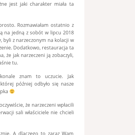
ne jest jaki charakter miała ta
 prosto. Rozmawiałam ostatnio z
ną na jedną z sobót w lipcu 2018
 byli z narzeczonym na kolacji w
zenie. Dodatkowo, restauracja ta
, że jak narzeczeni ją zobaczyli,
aśnie tu.
onale znam to uczucie. Jak
tórej później odbyło się nasze
ropka
oczywiście, że narzeczeni wpłacili
wacji sali właściciele nie chcieli
sznie. A dlaczego to zaraz Wam