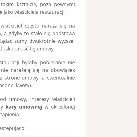
takim kształcie, poza pewnymi
 jako właściciela restauracji.
łaściciel często naraża się na
a gdyby to stało się podstawą
żądać sumy dwukrotnie wyższej
iedoskonałość tej umowy.
estauracji byłoby pobieranie nie
 nie narażają się na obowiązek
gą stronę umowy, a ewentualnie
aconej kwoty).
d umowy, interesy właścicieli
aty
kary umownej
w określonej
tąpienia.
astępująco: