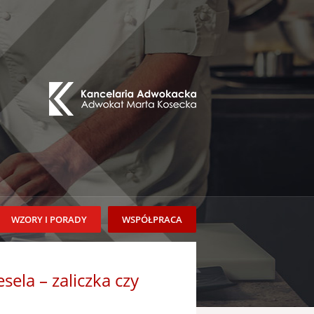
WZORY I PORADY
WSPÓŁPRACA
ela – zaliczka czy