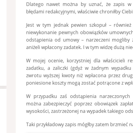
Dlatego nawet można by uznać, że zapis w 
błędami redakcyjnymi, właściwie chroniłby Ciebie
Jest w tym jednak pewien szkopuł – również w
niewykonanie pewnych obowiązków umownych, 
odstąpienia od umowy – narzeczeni mogliby 
aniżeli wpłacony zadatek. I w tym widzę dużą n
W mojej ocenie, korzystniej dla właścicieli r
zadatku, a zaliczki (gdyż w żadnym wypadku
zwrotu wyższej kwoty niż wpłacona przez dru
poniesione koszty mogą zostać potrącone z wpł
W przypadku zaś odstąpienia narzeczonych o
można zabezpieczyć poprzez obowiązek zapł
wysokości, zastrzeżonej na wypadek takiego ods
Taki przykładowy zapis mógłby zatem brzmieć n