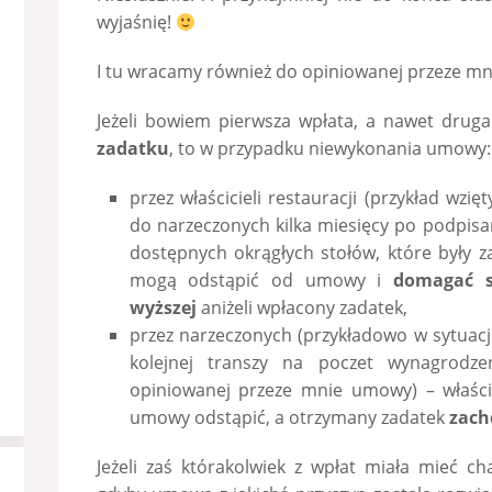
wyjaśnię!
I tu wracamy również do opiniowanej przeze m
Jeżeli bowiem pierwsza wpłata, a nawet druga
zadatku
, to w przypadku niewykonania umowy:
przez właścicieli restauracji (przykład wzię
do narzeczonych kilka miesięcy po podpisa
dostępnych okrągłych stołów, które były 
mogą odstąpić od umowy i
domagać s
wyższej
aniżeli wpłacony zadatek,
przez narzeczonych (przykładowo w sytuacji
kolejnej transzy na poczet wynagrodz
opiniowanej przeze mnie umowy) – właścic
umowy odstąpić, a otrzymany zadatek
zach
Jeżeli zaś którakolwiek z wpłat miała mieć ch