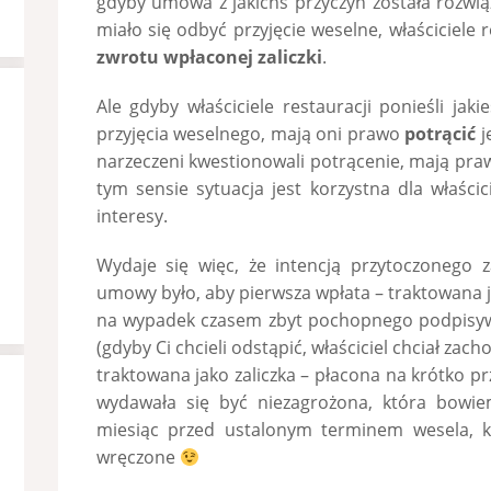
gdyby umowa z jakichś przyczyn została rozwi
miało się odbyć przyjęcie weselne, właściciele 
zwrotu wpłaconej zaliczki
.
Ale gdyby właściciele restauracji ponieśli jaki
przyjęcia weselnego, mają oni prawo
potrącić
j
narzeczeni kwestionowali potrącenie, mają pr
tym sensie sytuacja jest korzystna dla właścici
interesy.
Wydaje się więc, że intencją przytoczonego 
umowy było, aby pierwsza wpłata – traktowana ja
na wypadek czasem zbyt pochopnego podpisy
(gdyby Ci chcieli odstąpić, właściciel chciał zac
traktowana jako zaliczka – płacona na krótko pr
wydawała się być niezagrożona, która bowi
miesiąc przed ustalonym terminem wesela, k
wręczone