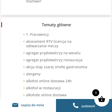
możliwe?
Tematy główne
1. Pracownicy
abonament RTV licencja na
odtwarzanie meczy
agregat prądotwórczy na weselu
agregat prądotwórczy restauracja
akcja stop szarej strefie gastronomia
alergeny
alkohol online dostawa 24h
alkohol w restauracji
0
alkohole online dostawa
awaria kasy fiskalnej
napisz do mnie
zadzwoń
awaria prądu na weselu